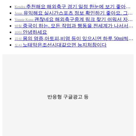
추천해요 해외축구 경기 일정 한눈에 보기 좋아요. 그나저나 무료중계라도 저작권 지켜야죠. 앞으로도 좋은 정보…
Kendra
유익해요 실시간스포츠 정보 확인하기 좋아요. 그래도 해외축구 경기 볼 때 정식 스트리밍 서비스 이용해요. 좋…
Jesus
괜찮네요 해외축구중계 링크 찾기 쉬워서 자주 와요. 그리고 스포츠중계는 합법적인 경로로만 시청하려 해요. 다…
Vonnie Kunz
중국이 하는. 모든 작업과 행동을 전세계가 나서서 감시해야 한다~~!!! 이미 정부차원에선 그런 감시를 하고…
박철
안녕하세요
피터
몸의 염증,아토피,비염 등이 있으시면 하루 50ml씩 두번드시고 미스트 용기에 담아 수시로 뿌리세오! ▶카카…
김석
노태악은조선시대같으면 능지처참이다
도사
반응형 구글광고 등