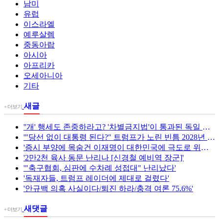
남미
유럽
이스라엘
예루살렘
중동아랍
아시아
아프리카
오세아니아
기타
새글
+ 더보기
''개' 행세도 존중하라고? '차별금지법'이 통과된 독일 베를린의 실제상황. "
'"당선 없이 대통령 된다?" 트럼프가 노린 빈틈 2028년 대선판 흔들리나 | 2부(426회)'
'증시 부양에 목숨건 이재명이 대한민국에 극도로 위험한 이유 - 이준우의 이슈있슈 [이것이 뉴스다]'
'2만2천 육사 동문 난리나 [신경철 예비역 장군]'
'"축구협회, 심판에 수차례 성접대" 난리났다'
'독재자들, 트럼프 레이더에 제대로 걸렸다'
'안규백 의혹 사실이다/퇴진 하라/충격 여론 75.6%'
새댓글
+ 더보기