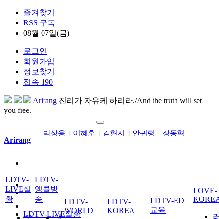
즐겨찾기
RSS 구독
08월 07일(금)
로그인
회원가입
정보찾기
접속 190
Arirang
진리가 자유케 하리라./And the truth will set
you free.
박상용
이혜훈
김현지
안귀령
장동혁
Arirang
LDTV-
LDTV-
LIVE실
앵콜방
LOVE-
황
송
KORE
LDTV-ED
LDTV-
LDTV-
교육
WORLD
KOREA
LDTV-LIVE실황
오
앵