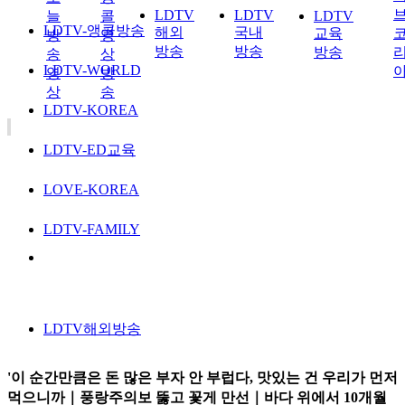
LDTV
LDTV
늘
콜
LDTV
LDTV-앵콜방송
해외
국내
교육
방
영
방송
방송
방송
송
상
LDTV-WORLD
영
방
상
송
LDTV-KOREA
LDTV-ED교육
LOVE-KOREA
LDTV-FAMILY
LDTV해외방송
'이 순간만큼은 돈 많은 부자 안 부럽다, 맛있는 건 우리가 먼저
먹으니까｜풍랑주의보 뚫고 꽃게 만선｜바다 위에서 10개월