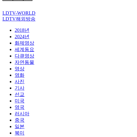
LDTV-WORLD
LDTV해외방송
2018년
2024년
화제영상
세계동요
다큐영상
자연동물
영상
영화
사진
기사
선교
미국
영국
러시아
중국
일본
북미