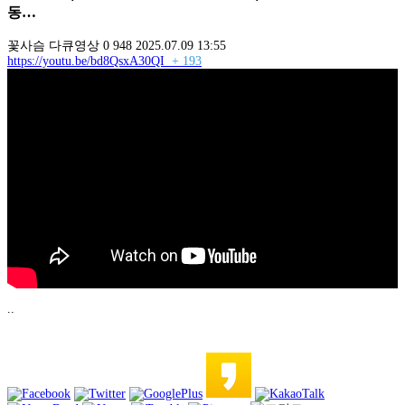
동…
꽃사슴
다큐영상
0
948
2025.07.09 13:55
https://youtu.be/bd8QsxA30QI
+ 193
..