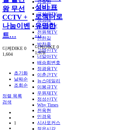
강철환
성비 프
왕 무선
공병호TV
고성국TV
로젝터로
CCTV +
양영태
나눔이벤
유명한
최병묵TV
전원책TV
…
트…
전한길
박찬종
디케DIKE
0
디케DIKE
0
고영신TV
1,978
1,604
너알아TV
배승희변호
정광용TV
초기화
이춘근TV
날짜순
뉴스데일리
조회순
이봉규TV
우원재TV
정렬
목록
정성산TV
검색
Why Times
전옥현
민경욱
시사포커스
1
젊은시각