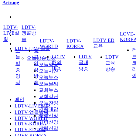
Arirang
LDTV-
LDTV-
LIVE실
앵콜방
LOVE-
황
송
KORE
LDTV-ED
LDTV-
LDTV-
교육
WORLD
KOREA
LDTV-LIVE실황
오
앵
LDTV
LDTV
늘
콜
LDTV
오늘방송영상
해외
국내
교육
방
영
오늘영상
방송
방송
방송
송
상
오늘사진
영
방
오늘뉴스
상
송
오늘날씨
교회뉴스
교회강단
메인
오늘찬양
LDTV-LIVE실황
간증대담
LDTV-앵콜방송
중생신앙
LDTV-WORLD
성령신앙
LDTV-KOREA
재림신앙
LDTV-ED교육
LOVE-KOREA