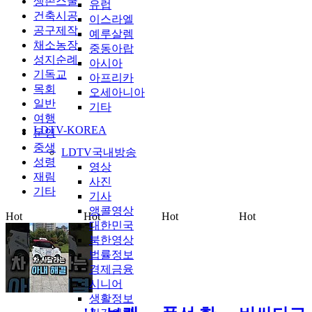
생존스쿨
유럽
건축시공
이스라엘
공구제작
예루살렘
채소농장
중동아랍
성지순례
아시아
기독교
아프리카
목회
오세아니아
일반
기타
여행
LDTV-KOREA
운영
중생
LDTV국내방송
성령
영상
재림
사진
기타
기사
앵콜영상
Hot
Hot
Hot
Hot
대한민국
북한영상
법률정보
경제금융
시니어
생활정보