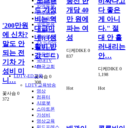
'노브랜
풍선 한
비싸다고
건강의학
자연동물
드 가성
개당 40
다 좋은
연주영상
비는 역
만 원에
게 아니
요리음식
'200만원
코믹웃음
대급이
파는 여
다." 절
포크가요
에 신차?
네;; (생
성
대 안 흘
7080팝송
TV드라마
말도 안
활비 반
러내리는
한국영화
디케DIKE
0
되는 전
운동경기
값 ㄷㄷ)
안…
837
국내TV
기차 가
…
한국교회
디케DIKE
0
성비 미
1,198
LDTV-ED교육
꽃사슴
0
니…
308
LDTV교육방송
Hot
Hot
영상
꽃사슴
0
컴퓨터
372
AI로봇
스마트폰
가성비
영상교육
워드프레스