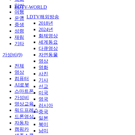
일반
LDTV-WORLD
여행
LDTV해외방송
운영
2018년
중생
2024년
성령
화제영상
재림
세계동요
기타
다큐영상
가성비(9)
자연동물
영상
전체
영화
영상
사진
컴퓨터
기사
AI로봇
선교
스마트폰
미국
가성비
영국
영상교육
러시아
워드프레스
중국
드론영상
일본
자동차
북미
캠핑카
남미