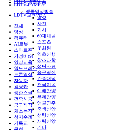
LDTV-앵콜방송
LDTV-FAMILY
앵콜영상방송
LDTV교육방송
영상
사진
전체
기사
영상
60대채널
컴퓨터
스포츠
AI로봇
꽃화원
스마트폰
약초산행
가성비(9)
창조과학
영상교육
성탄자료
워드프레스
송구영신
드론영상
간증대담
자동차
천국지옥
캠핑카
예배찬양
생존스쿨
은혜찬양
건축시공
앵콜연주
공구제작
중생신앙
채소농장
성령신앙
성지순례
재림신앙
기독교
기타
목회