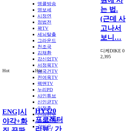
앵콜방송
는 법.
영보세
시정연
(근데 사
정법전
고나서
꽉TV
세뇌탈출
보니…
그라운드
천조국
디케DIKE
0
김채환
2,395
강신업TV
서정욱TV
Hot
Hot
송국건TV
전여옥TV
팩맨TV
누리PD
샤인튜브
신인균TV
이정훈
HY320
ENG]시
신의한수
프로젝터
야각+화
손상대TV
강미은
리뷰 / 가
질 끝판