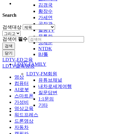
김경국
황장수
Search
가세연
공작관
검색대상
멸콩TV
문틀란
검색어
필수
성제준
검색
NTDK
닫기
BJ톨
LDTV-ED교육
LDTV-FAMILY
LDTV교육방송
LDTV-FM회원
영상
유튜브채널
컴퓨터
내차로세계여행
AI로봇
질문답변
스마트폰
1:1문의
가성비
기타
영상교육
워드프레스
드론영상
자동차
캠핑카