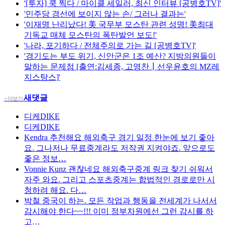
'[투자] 쿡 찍다 / 마이클 세일러, 최신 인터뷰 [공병호TV]'
'민주당 경선에 보이지 않는 손/ 그러나 결과는'
'이재명 난리났다! 美 국무부 모스탄 관련 성명! 美최대
기독교 매체 모스탄의 폭탄발언 보도!'
'나라, 포기하다 / 전체주의로 가는 길 [공병호TV]'
'경기도는 부도 위기, 신안군은 1조 예산? 지방의원들이
말하는 문제점 [출연:김세종, 고영찬┃선우윤호의 MZ레
지스탕스]'
새댓글
+ 더보기
디케DIKE
디케DIKE
Kendra
추천해요 해외축구 경기 일정 한눈에 보기 좋아
요. 그나저나 무료중계라도 저작권 지켜야죠. 앞으로도
좋은 정보…
Vonnie Kunz
괜찮네요 해외축구중계 링크 찾기 쉬워서
자주 와요. 그리고 스포츠중계는 합법적인 경로로만 시
청하려 해요. 다…
박철
중국이 하는. 모든 작업과 행동을 전세계가 나서서
감시해야 한다~~!!! 이미 정부차원에선 그런 감시를 하
고…