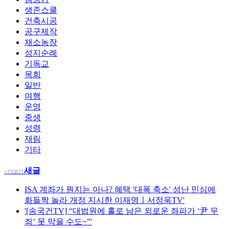
생존스쿨
건축시공
공구제작
채소농장
성지순례
기독교
목회
일반
여행
운영
중생
성령
재림
기타
새글
+ 더보기
ISA 계좌가 뭔지는 아나? 혜택 '대폭 축소' 성난 민심에
화들짝 놀라 개정 지시한 이재명ㅣ서정욱TV'
'[송국건TV] “대법원에 홀로 남은 외로운 좌파가 ‘尹 무
죄’ 못 막을 수도~”'