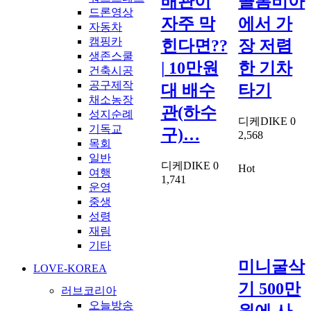
배관이
콜롬비아
드론영상
자주 막
에서 가
자동차
캠핑카
힌다면??
장 저렴
생존스쿨
| 10만원
한 기차
건축시공
공구제작
대 배수
타기
채소농장
관(하수
성지순례
디케DIKE
0
기독교
구)…
2,568
목회
일반
디케DIKE
0
Hot
여행
1,741
운영
중생
성령
재림
기타
미니굴삭
LOVE-KOREA
기 500만
러브코리아
오늘방송
원에 사