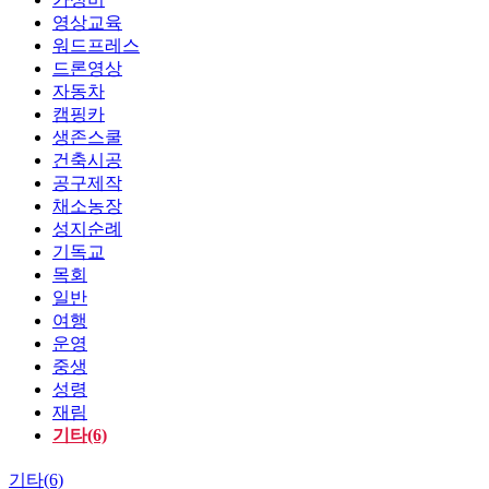
영상교육
워드프레스
드론영상
자동차
캠핑카
생존스쿨
건축시공
공구제작
채소농장
성지순례
기독교
목회
일반
여행
운영
중생
성령
재림
기타(6)
기타(6)