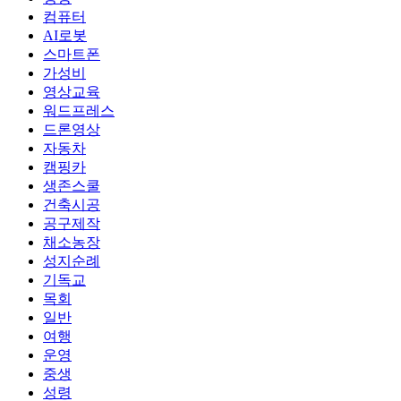
컴퓨터
AI로봇
스마트폰
가성비
영상교육
워드프레스
드론영상
자동차
캠핑카
생존스쿨
건축시공
공구제작
채소농장
성지순례
기독교
목회
일반
여행
운영
중생
성령