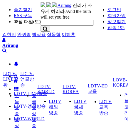
Arirang
진리가 자
즐겨찾기
로그인
유케 하리라./And the truth
RSS 구독
회원가입
will set you free.
08월 08일(토)
정보찾기
접속 195
김현지
안귀령
박상용
장동혁
이혜훈
Arirang
LDTV-
LDTV-
LIVE실
앵콜방
LOVE-
황
송
KORE
LDTV-ED
LDTV-
LDTV-
교육
WORLD
KOREA
LDTV-LIVE실황
오
앵
LDTV
LDTV
늘
콜
LDTV
LDTV-앵콜방송
해외
국내
교육
방
영
방송
방송
방송
송
상
LDTV-WORLD
영
방
상
송