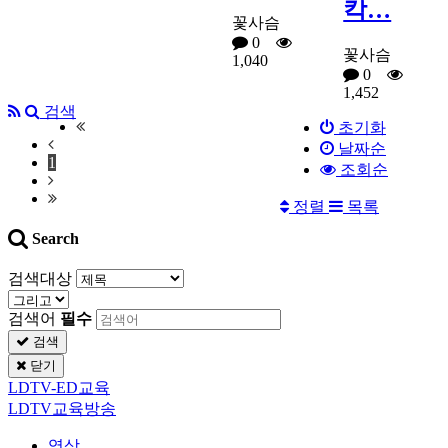
칵…
꽃사슴
0
꽃사슴
1,040
0
1,452
검색
초기화
날짜순
1
조회순
정렬
목록
Search
검색대상
검색어
필수
검색
닫기
LDTV-ED교육
LDTV교육방송
영상