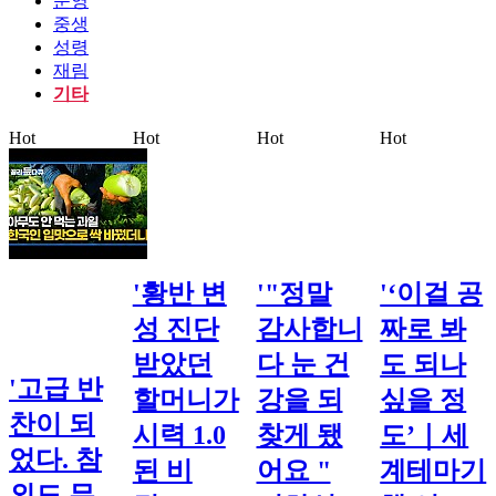
운영
중생
성령
재림
기타
Hot
Hot
Hot
Hot
'황반 변
'"정말
'‘이걸 공
성 진단
감사합니
짜로 봐
받았던
다 눈 건
도 되나
'고급 반
할머니가
강을 되
싶을 정
찬이 되
시력 1.0
찾게 됐
도’｜세
었다. 참
된 비
어요 "
계테마기
외도 무