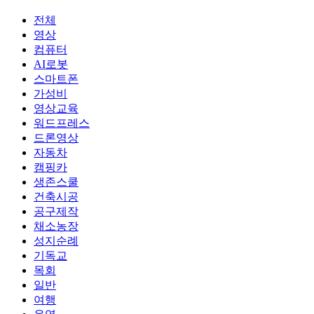
전체
영상
컴퓨터
AI로봇
스마트폰
가성비
영상교육
워드프레스
드론영상
자동차
캠핑카
생존스쿨
건축시공
공구제작
채소농장
성지순례
기독교
목회
일반
여행