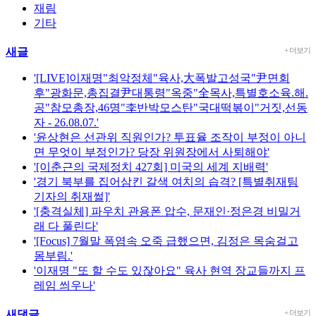
재림
기타
새글
+ 더보기
'[LIVE]이재명"최악정체"육사,大폭발고성국"尹면회
후"광화문,총집결尹대통령"옥중"全목사,특별호소육.해.
공"참모총장,46명"李반박모스탄"국대떡볶이"거짓,선동
자 - 26.08.07.'
'윤상현은 선관위 직원인가? 투표율 조작이 부정이 아니
면 무엇이 부정인가? 당장 위원장에서 사퇴해야'
'[이춘근의 국제정치 427회] 미국의 세계 지배력'
'경기 북부를 집어삼킨 갈색 여치의 습격? [특별취재팀
기자의 취재썰]'
'[충격실체] 파우치 관용폰 압수, 문재인·정은경 비밀거
래 다 풀린다'
'[Focus] 7월말 폭염속 오죽 급했으면, 김정은 목숨걸고
몸부림.'
'이재명 "또 할 수도 있잖아요" 육사 현역 장교들까지 프
레임 씌우나'
새댓글
+ 더보기