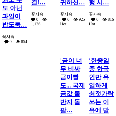
결!…
귀하신…
행 시…
도 아닌
꽃사슴
꽃사슴
꽃사슴
과일이
0
0
925
0
816
밥도둑…
1,136
Hot
Hot
꽃사슴
0
854
'금이 너
'한중일
무 비싸
중 한국
금이빨
인만 유
도... 국제
일하게
금값 돌
쇠젓가락
반지 돌
쓰는 이
팔…
유에 발