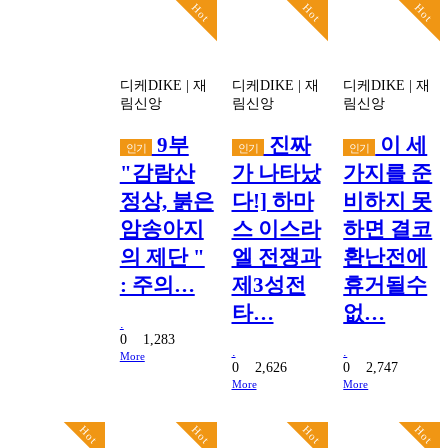
Hot
Hot
Hot
디케DIKE
|
재
디케DIKE
|
재
디케DIKE
|
재
림신앙
림신앙
림신앙
9부
진짜
이 세
인기
인기
인기
"감람산
가 나타났
가지를 준
정상, 붉은
다!] 하마
비하지 못
암송아지
스 이스라
하면 결코
의 제단 "
엘 전쟁과
환난전에
: 주의…
제3성전
휴거될수
타…
없…
.
0
1,283
.
.
More
0
2,626
0
2,747
More
More
Hot
Hot
Hot
Hot