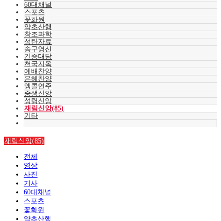
60대채널
스포츠
꽃화원
약초산행
창조과학
성탄자료
송구영신
간증대담
천국지옥
예배찬양
은혜찬양
앵콜연주
중생신앙
성령신앙
재림신앙(85)
기타
재림신앙(85)
전체
영상
사진
기사
60대채널
스포츠
꽃화원
약초산행