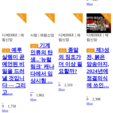
More
Hot
Hot
Hot
Hot
디케DIKE
|
재
사랑
|
재림신앙
디케DIKE
|
재
디케DIKE
|
재
림신앙
림신앙
림신앙
기계
인기
예루
종말
제3성
인기
인기
인기
인류의 탄
살렘이 곧
의 징조가
전, 붉은
생...'뉴럴
예언된 비
더 이상 필
암송아지,
링크' 캐나
밀을 드러
요할까?
2024년에
다에서 임
낼 것입니
정결의식
상시험 …
.
다 — 그리
에 쓰인…
0
2,319
More
ㆍ
고…
0
1,862
.
0
2,398
More
.
More
0
1,750
More