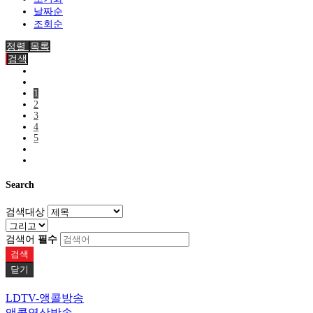
날짜순
조회순
정렬
목록
검색
1
2
3
4
5
Search
검색대상
검색어
필수
검색
닫기
LDTV-앵콜방송
앵콜영상방송