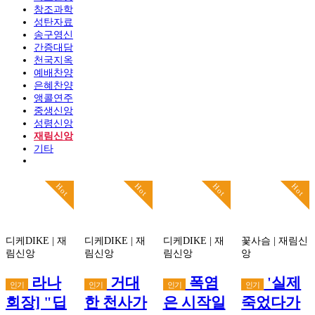
창조과학
성탄자료
송구영신
간증대담
천국지옥
예배찬양
은혜찬양
앵콜연주
중생신앙
성령신앙
재림신앙
기타
Hot
Hot
Hot
Hot
디케DIKE
|
재
디케DIKE
|
재
디케DIKE
|
재
꽃사슴
|
재림신
림신앙
림신앙
림신앙
앙
라나
거대
폭염
'실제
인기
인기
인기
인기
회장] "딥
한 천사가
은 시작일
죽었다가