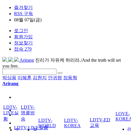
즐겨찾기
RSS 구독
08월 07일(금)
로그인
회원가입
정보찾기
접속 279
Arirang
진리가 자유케 하리라./And the truth will set
you free.
박상용
이혜훈
김현지
안귀령
장동혁
Arirang
LDTV-
LDTV-
LIVE실
앵콜방
LOVE-
황
송
KORE
LDTV-ED
LDTV-
LDTV-
교육
WORLD
KOREA
LDTV-LIVE실황
오
앵