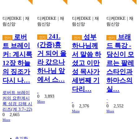
디케DIKE
|
재
디케DIKE
|
재
디케DIKE
|
재
디케DIKE
|
재
림신앙
림신앙
림신앙
림신앙
241.
로버
성부
브래
인기
인기
인기
인기
(간증)휴
트 브레이
하나님께
드 특강 -
거 되어 올
커: 계시록
서 말씀 하
당신이 모
라 갔으나
12장 하늘
셨고 이만
르는 팔레
하나님 앞
의 징조가
성 목사가
스타인과
에서 스…
다시 나…
세번째 기
하마스의
다리…
실…
.
로버트 브레이
0
3,893
커의 요한계시
.
`
More
록 성경 강해 시
0
2,376
0
2,552
리즈(계 3:7~22)
More
More
0
2,665
More
초기화