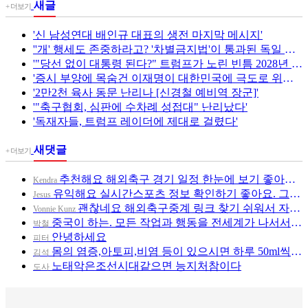
새글
+ 더보기
'신 남성연대 배인규 대표의 생전 마지막 메시지'
''개' 행세도 존중하라고? '차별금지법'이 통과된 독일 베를린의 실제상황. "
'"당선 없이 대통령 된다?" 트럼프가 노린 빈틈 2028년 대선판 흔들리나 | 2부(426회)'
'증시 부양에 목숨건 이재명이 대한민국에 극도로 위험한 이유 - 이준우의 이슈있슈 [이것이 뉴스다]'
'2만2천 육사 동문 난리나 [신경철 예비역 장군]'
'"축구협회, 심판에 수차례 성접대" 난리났다'
'독재자들, 트럼프 레이더에 제대로 걸렸다'
새댓글
+ 더보기
추천해요 해외축구 경기 일정 한눈에 보기 좋아요. 그나저나 무료중계라도 저작권 지켜야죠. 앞으로도 좋은 정보…
Kendra
유익해요 실시간스포츠 정보 확인하기 좋아요. 그래도 해외축구 경기 볼 때 정식 스트리밍 서비스 이용해요. 좋…
Jesus
괜찮네요 해외축구중계 링크 찾기 쉬워서 자주 와요. 그리고 스포츠중계는 합법적인 경로로만 시청하려 해요. 다…
Vonnie Kunz
중국이 하는. 모든 작업과 행동을 전세계가 나서서 감시해야 한다~~!!! 이미 정부차원에선 그런 감시를 하고…
박철
안녕하세요
피터
몸의 염증,아토피,비염 등이 있으시면 하루 50ml씩 두번드시고 미스트 용기에 담아 수시로 뿌리세오! ▶카카…
김석
노태악은조선시대같으면 능지처참이다
도사