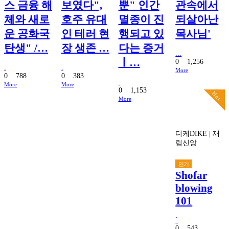
스 금융 해
보였다",
뿐" 인간
관속에서
체와 새로
호주 유대
멸종이 진
되살아난
운 공화국
인 테러 현
행되고 있
목사님'
탄생" /…
장 생존 …
다는 증거
...
ㅣ…
0
1,256
.
.
More
0
788
0
383
.
More
More
0
1,153
Hot
More
디케DIKE
|
재
림신앙
인기
Shofar
blowing
101
`
0
543