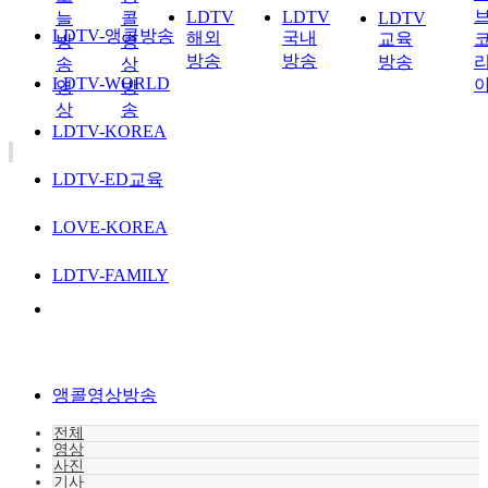
LDTV
LDTV
늘
콜
LDTV
LDTV-앵콜방송
해외
국내
교육
방
영
방송
방송
방송
송
상
LDTV-WORLD
영
방
상
송
LDTV-KOREA
LDTV-ED교육
LOVE-KOREA
LDTV-FAMILY
앵콜영상방송
전체
영상
사진
기사