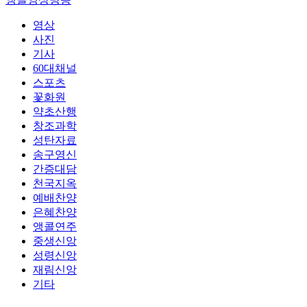
영상
사진
기사
60대채널
스포츠
꽃화원
약초산행
창조과학
성탄자료
송구영신
간증대담
천국지옥
예배찬양
은혜찬양
앵콜연주
중생신앙
성령신앙
재림신앙
기타