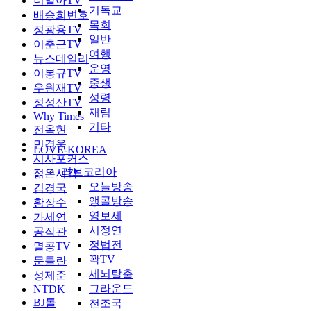
너알아TV
기독교
배승희변호
목회
정광용TV
일반
이춘근TV
여행
뉴스데일리
운영
이봉규TV
중생
우원재TV
성령
정성산TV
재림
Why Times
기타
전옥현
민경욱
LOVE-KOREA
시사포커스
러브코리아
젊은시각
오늘방송
김경국
앵콜방송
황장수
영보세
가세연
시정연
공작관
정법전
멸콩TV
꽉TV
문틀란
세뇌탈출
성제준
그라운드
NTDK
BJ톨
천조국