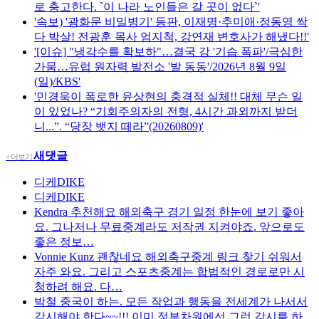
로 충고한다. `이 나라 노인들은 갈 곳이 없다`'
'속보) '광화문 비밀병기' 등판, 이재명·추미애·정동영 싹
다 박살! 전광훈 목사 엄지척, 강연재 변호사가 해냈다!!'
'[이슈] "냉각수를 확보하"…결국 강 '기습 폭파'/극심한
가뭄…유럽 원자력 발전소 '발 동동'/2026년 8월 9일
(일)/KBS'
'민경욱이 폭로한 윤상현의 충격적 실체!! 대체 무슨 일
이 있었나? “기회주의자의 전형, 4시간 과외까지 받더
니...”. “당장 뱃지 떼라”(20260809)'
새댓글
+ 더보기
디케DIKE
디케DIKE
Kendra
추천해요 해외축구 경기 일정 한눈에 보기 좋아
요. 그나저나 무료중계라도 저작권 지켜야죠. 앞으로도
좋은 정보…
Vonnie Kunz
괜찮네요 해외축구중계 링크 찾기 쉬워서
자주 와요. 그리고 스포츠중계는 합법적인 경로로만 시
청하려 해요. 다…
박철
중국이 하는. 모든 작업과 행동을 전세계가 나서서
감시해야 한다~~!!! 이미 정부차원에선 그런 감시를 하