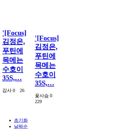
'[Focus]
'[Focus]
김정은,
김정은,
푸틴에
푸틴에
목메는
목메는
수호이
수호이
35S,…
35S,…
감사
0
26
꽃사슴
0
229
초기화
날짜순