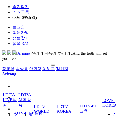
즐겨찾기
RSS 구독
08월 09일(일)
로그인
회원가입
정보찾기
접속 372
Arirang
진리가 자유케 하리라./And the truth will set
you free.
장동혁
박상용
안귀령
이혜훈
김현지
Arirang
LDTV-
LDTV-
LIVE실
앵콜방
LOVE-
황
송
KORE
LDTV-ED
LDTV-
LDTV-
교육
WORLD
KOREA
LDTV-LIVE실황
오
앵