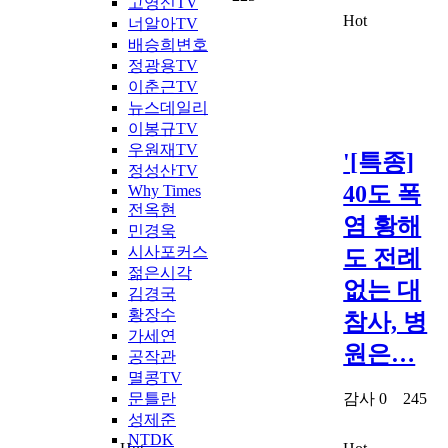
고영신TV
Hot
너알아TV
배승희변호
정광용TV
이춘근TV
뉴스데일리
이봉규TV
우원재TV
'[특종]
정성산TV
40도 폭
Why Times
전옥현
염 황해
민경욱
시사포커스
도 전례
젊은시각
없는 대
김경국
황장수
참사, 병
가세연
원은…
공작관
멸콩TV
문틀란
감사
0
245
성제준
NTDK