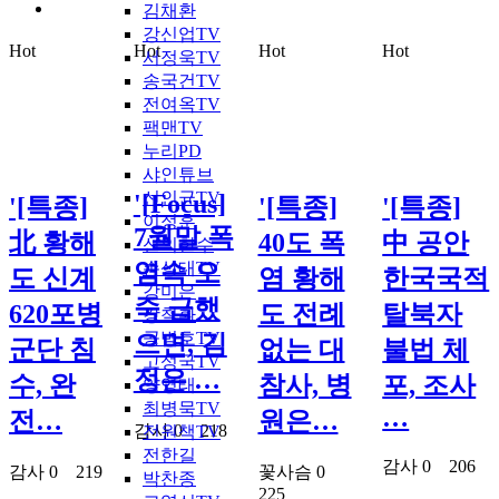
김채환
강신업TV
Hot
Hot
Hot
Hot
서정욱TV
송국건TV
전여옥TV
팩맨TV
누리PD
샤인튜브
신인균TV
'[Focus]
'[특종]
'[특종]
'[특종]
이정훈
7월말 폭
北 황해
40도 폭
中 공안
신의한수
손상대TV
염속 오
도 신계
염 황해
한국국적
강미은
죽 급했
620포병
도 전례
탈북자
강철환
공병호TV
으면, 김
군단 침
없는 대
불법 체
고성국TV
정은 …
수, 완
참사, 병
포, 조사
양영태
최병묵TV
…
전…
원은…
감사
0
218
전원책TV
전한길
감사
0
206
감사
0
219
꽃사슴
0
박찬종
225