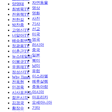
자연동물
양영태
영상
최병묵TV
영화
전원책TV
사진
전한길
기사
박찬종
선교
고영신TV
미국
너알아TV
영국
배승희변호
러시아
정광용TV
중국
이춘근TV
일본
뉴스데일리
북미
이봉규TV
남미
우원재TV
유럽
정성산TV
이스라엘
Why Times
예루살렘
전옥현
중동아랍
민경욱
아시아
시사포커스
아프리카
젊은시각
오세아니아
김경국
기타
황장수