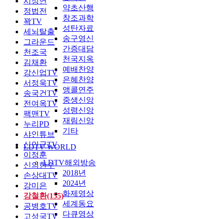
시정연
약초산행
정법전
창조과학
꽉TV
성탄자료
세뇌탈출
송구영신
그라운드
간증대담
천조국
천국지옥
김채환
예배찬양
강신업TV
은혜찬양
서정욱TV
앵콜연주
송국건TV
중생신앙
전여옥TV
성령신앙
팩맨TV
재림신앙
누리PD
기타
샤인튜브
신인균TV
LDTV-WORLD
이정훈
LDTV해외방송
신의한수
2018년
손상대TV
2024년
강미은
화제영상
강철환(155)
세계동요
공병호TV
다큐영상
고성국TV