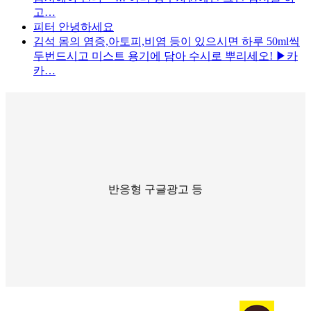
고…
피터
안녕하세요
김석
몸의 염증,아토피,비염 등이 있으시면 하루 50ml씩
두번드시고 미스트 용기에 담아 수시로 뿌리세오! ▶카
카…
반응형 구글광고 등