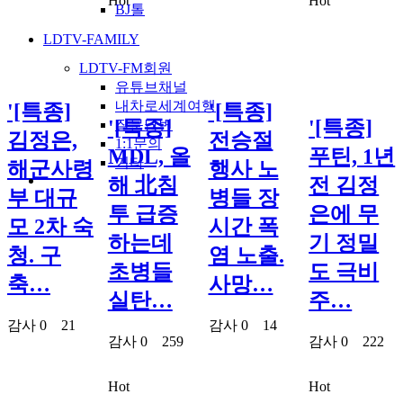
Hot
Hot
BJ톨
LDTV-FAMILY
LDTV-FM회원
유튜브채널
내차로세계여행
'[특종]
'[특종]
'[특종]
'[특종]
질문답변
김정은,
전승절
1:1문의
MDL, 올
푸틴, 1년
기타
해군사령
행사 노
해 北침
전 김정
부 대규
병들 장
투 급증
은에 무
모 2차 숙
시간 폭
하는데
기 정밀
청. 구
염 노출.
초병들
도 극비
축…
사망…
실탄…
주…
감사
0
21
감사
0
14
감사
0
259
감사
0
222
Hot
Hot