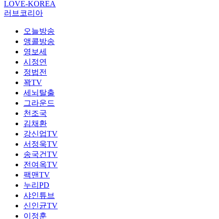
LOVE-KOREA
러브코리아
오늘방송
앵콜방송
영보세
시정연
정법전
꽉TV
세뇌탈출
그라운드
천조국
김채환
강신업TV
서정욱TV
송국건TV
전여옥TV
팩맨TV
누리PD
샤인튜브
신인균TV
이정훈