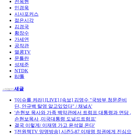
전옥현
민경욱
시사포커스
젊은시각
김경국
황장수
가세연
공작관
멸콩TV
문틀란
성제준
NTDK
BJ톨
새글
+ 더보기
'[이슈를 켜라] [LIVE] [속보] 김영수 "국방부 청문준비
단, 안규백 탈영 알고있었다" / 채널A'
'손현보 목사와 가족 백악관에서 트럼프 대통령과 면담 ,
손현보목사 ,미국대통령 도널드트럼프'
결국 이렇게/ 이재명 가고 윤석열 온다'
'[전원책TV 망명방송] 시즌5-87 이재명 정권에게 진심으