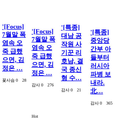
'[Focus]
'[특종]
'[Focus]
'[특종]
7월말 폭
대남 공
7월말 폭
중앙당
염속 오
작원 사
염속 오
간부 아
죽 급했
기꾼 리
죽 급했
들부터
으면, 김
호남, 결
으면, 김
러시아
정은 …
국 종신
정은 …
파병 보
형 수…
꽃사슴
0
28
내라.
감사
0
276
감사
0
21
北…
감사
0
365
Hot