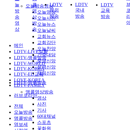
LDTV
LDTV
늘
콜
LDTV
오늘방송영상
해외
국내
교육
방
영
오늘영상
방송
방송
방송
송
상
오늘사진
영
방
오늘뉴스
상
송
오늘날씨
교회뉴스
교회강단
메인
오늘찬양
LDTV-LIVE실황
간증대담
LDTV-앵콜방송
중생신앙
LDTV-WORLD
성령신앙
LDTV-KOREA
재림신앙
LDTV-ED교육
LOVE-KOREA
LDTV-앵콜방송
LDTV-FAMILY
앵콜영상방송
러브코리아
영상
사진
전체
기사
오늘방송
60대채널
앵콜방송
스포츠
영보세
꽃화원