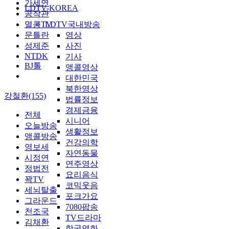
가세연
LDTV-KOREA
공작관
멸콩TV
LDTV국내방송
문틀란
영상
성제준
사진
NTDK
기사
BJ톨
앵콜영상
대한민국
북한영상
강철환(155)
법률정보
경제금융
전체
시니어
오늘방송
생활정보
앵콜방송
건강의학
영보세
자연동물
시정연
연주영상
정법전
요리음식
꽉TV
코믹웃음
세뇌탈출
포크가요
그라운드
7080팝송
천조국
TV드라마
김채환
한국영화