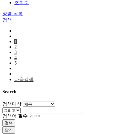
조회순
정렬
목록
검색
1
2
3
4
5
다음검색
Search
검색대상
검색어
필수
검색
닫기