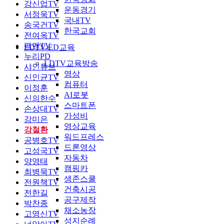
강신업TV
운동경기
서정욱TV
국내TV
송국건TV
한국교회
전여옥TV
팩맨TV
LDTV-ED교육
누리PD
LDTV교육방송
샤인튜브
영상
신인균TV
컴퓨터
이정훈
AI로봇
신의한수
스마트폰
손상대TV
가성비
강미은
영상교육
강철환
워드프레스
공병호TV
드론영상
고성국TV
자동차
양영태
캠핑카
최병묵TV
생존스쿨
전원책TV
건축시공
전한길
공구제작
박찬종
채소농장
고영신TV
성지순례