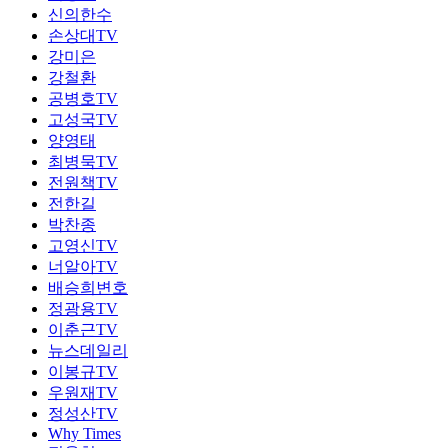
신의한수
손상대TV
강미은
강철환
공병호TV
고성국TV
양영태
최병묵TV
전원책TV
전한길
박찬종
고영신TV
너알아TV
배승희변호
정광용TV
이춘근TV
뉴스데일리
이봉규TV
우원재TV
정성산TV
Why Times