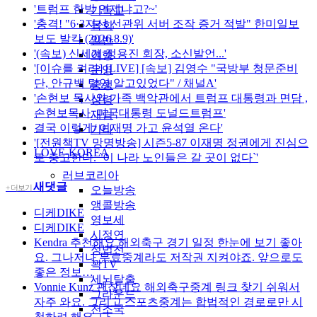
'트럼프 한방 언제냐고?~'
기독교
'충격! "6·3지선 선관위 서버 조작 증거 적발" 한미일보
목회
보도 발칵 (2026.8.9)'
일반
'(속보) 신세계 정용진 회장, 소신발언...'
여행
'[이슈를 켜라] [LIVE] [속보] 김영수 "국방부 청문준비
운영
단, 안규백 탈영 알고있었다" / 채널A'
중생
'손현보 목사와 가족 백악관에서 트럼프 대통령과 면담 ,
성령
손현보목사 ,미국대통령 도널드트럼프'
재림
결국 이렇게/ 이재명 가고 윤석열 온다'
기타
'[전원책TV 망명방송] 시즌5-87 이재명 정권에게 진심으
LOVE-KOREA
로 충고한다. `이 나라 노인들은 갈 곳이 없다`'
러브코리아
새댓글
+ 더보기
오늘방송
앵콜방송
디케DIKE
영보세
디케DIKE
시정연
Kendra
추천해요 해외축구 경기 일정 한눈에 보기 좋아
정법전
요. 그나저나 무료중계라도 저작권 지켜야죠. 앞으로도
꽉TV
좋은 정보…
세뇌탈출
Vonnie Kunz
괜찮네요 해외축구중계 링크 찾기 쉬워서
그라운드
자주 와요. 그리고 스포츠중계는 합법적인 경로로만 시
천조국
청하려 해요. 다…