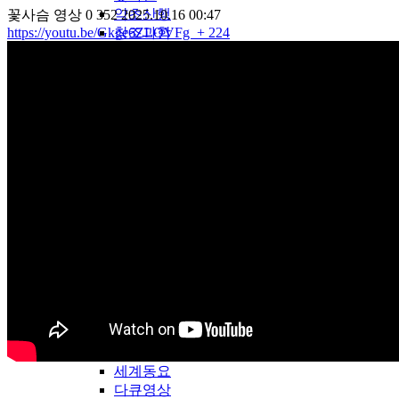
약초산행
꽃사슴
영상
0
352
2025.10.16 00:47
창조과학
https://youtu.be/Gkge6ZLQVFg
+ 224
성탄자료
송구영신
간증대담
천국지옥
예배찬양
은혜찬양
앵콜연주
중생신앙
성령신앙
재림신앙
기타
LDTV-WORLD
LDTV해외방송
2018년
2024년
화제영상
세계동요
다큐영상