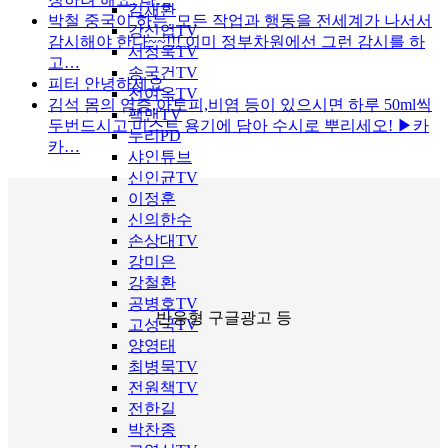
김채환
박철
중국이 하는. 모든 작업과 행동을 전세계가 나서서
강신업TV
감시해야 한다~~!!! 이미 정부차원에선 그런 감시를 하
서정욱TV
고…
송국건TV
피터
안녕하세요
전여옥TV
김석
몸의 염증,아토피,비염 등이 있으시면 하루 50ml씩
팩맨TV
두번드시고 미스트 용기에 담아 수시로 뿌리세오! ▶카
누리PD
카…
샤인튜브
신인균TV
이정훈
신의한수
손상대TV
강미은
강철환
공병호TV
반응형 구글광고 등
고성국TV
양영태
최병묵TV
전원책TV
전한길
박찬종