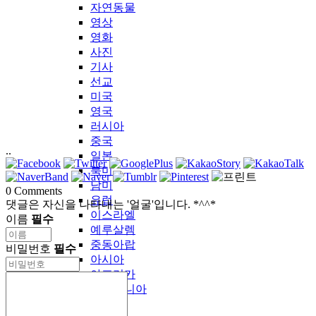
자연동물
영상
영화
사진
기사
선교
미국
영국
러시아
중국
..
일본
북미
남미
0
Comments
유럽
댓글은 자신을 나타내는 '얼굴'입니다. *^^*
이스라엘
이름
필수
예루살렘
중동아랍
비밀번호
필수
아시아
아프리카
오세아니아
기타