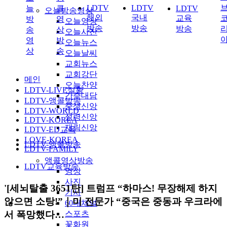
LDTV
LDTV
늘
콜
LDTV
오늘방송영상
해외
국내
교육
방
영
오늘영상
방송
방송
방송
송
상
오늘사진
영
방
오늘뉴스
상
송
오늘날씨
교회뉴스
교회강단
메인
오늘찬양
LDTV-LIVE실황
간증대담
LDTV-앵콜방송
중생신앙
LDTV-WORLD
성령신앙
LDTV-KOREA
재림신앙
LDTV-ED교육
LOVE-KOREA
LDTV-앵콜방송
LDTV-FAMILY
앵콜영상방송
LDTV교육방송
영상
사진
'[세뇌탈출 3651탄] 트럼프 “하마스! 무장해제 하지
기사
않으면 소탕!”｜미 전문가 “중국은 중동과 우크라에
60대채널
서 폭망했다…
스포츠
꽃화원