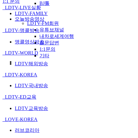
1:1 문의
BJ톨
LDTV-LIVE실황
LDTV-FAMILY
오늘방송영상
LDTV-FM회원
유튜브채널
LDTV-앵콜방송
내차로세계여행
앵콜영상방송
질문답변
1:1문의
LDTV-WORLD
기타
LDTV해외방송
LDTV-KOREA
LDTV국내방송
LDTV-ED교육
LDTV교육방송
LOVE-KOREA
러브코리아