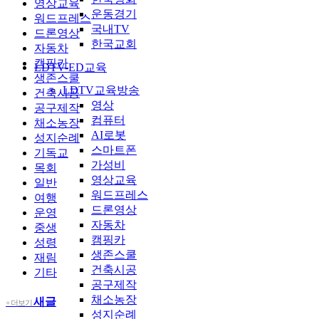
영상교육
운동경기
워드프레스
국내TV
드론영상
한국교회
자동차
캠핑카
LDTV-ED교육
생존스쿨
LDTV교육방송
건축시공
영상
공구제작
컴퓨터
채소농장
AI로봇
성지순례
스마트폰
기독교
가성비
목회
영상교육
일반
워드프레스
여행
드론영상
운영
자동차
중생
캠핑카
성령
생존스쿨
재림
건축시공
기타
공구제작
채소농장
새글
+ 더보기
성지순례