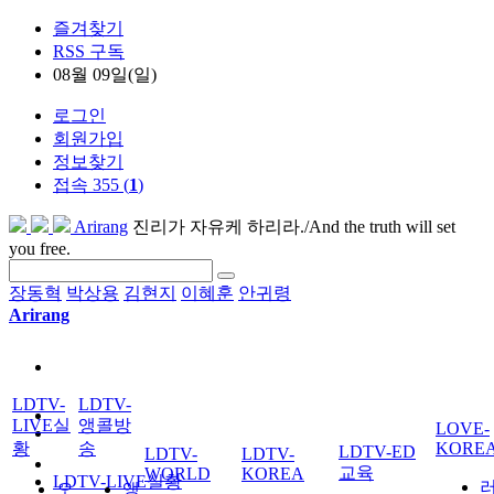
즐겨찾기
RSS 구독
08월 09일(일)
로그인
회원가입
정보찾기
접속 355 (
1
)
Arirang
진리가 자유케 하리라./And the truth will set
you free.
장동혁
박상용
김현지
이혜훈
안귀령
Arirang
LDTV-
LDTV-
LIVE실
앵콜방
LOVE-
황
송
KORE
LDTV-ED
LDTV-
LDTV-
교육
WORLD
KOREA
LDTV-LIVE실황
오
앵