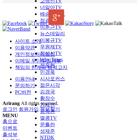
고영신TV
너알아TV
배승희변호
정광용TV
이춘근TV
뉴스데일리
이봉규TV
사이트 소개
우원재TV
이용약관
정성산TV
개인정보처리방침
Why Times
이메일 무단수집거부
전옥현
책임의 한계와 법적고지
민경욱
시사포커스
이용안내
젊은시각
문의하기
김경국
PC버전
황장수
Arirang
All rights reserved.
가세연
로그인
회원가입
정보찾기
공작관
MENU
멸콩TV
홈으로
문틀란
이벤트
성제준
출석부
NTDK