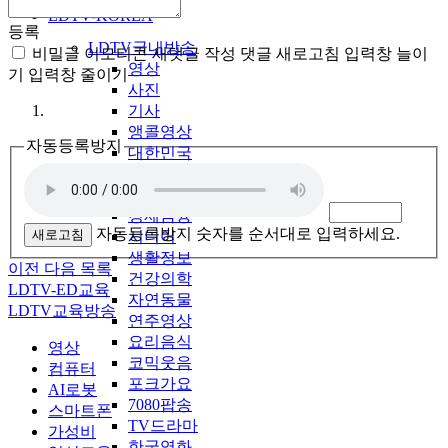
LDTV-KOREA
등록
LDTV국내방송
비밀글
이모티콘
새댓글 작성
댓글 새로고침
입력창 늘이
영상
기
입력창 줄이기
사진
기사
앵콜영상
자동등록방지
대한민국
북한영상
법률정보
경제금융
자동등록방지 숫자를 순서대로 입력하세요.
새로고침
시니어
생활정보
이전
다음
목록
건강의학
LDTV-ED교육
자연동물
LDTV교육방송
연주영상
요리음식
영상
코믹웃음
컴퓨터
포크가요
AI로봇
7080팝송
스마트폰
TV드라마
가성비
한국영화