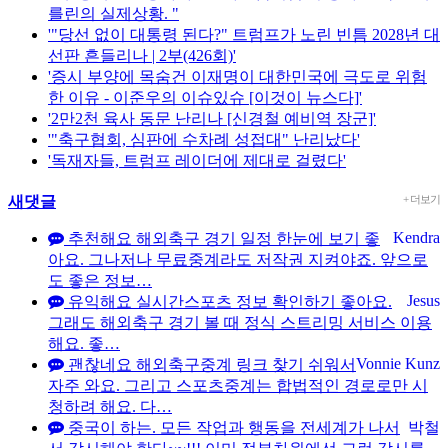
를린의 실제상황. "
'"당선 없이 대통령 된다?" 트럼프가 노린 빈틈 2028년 대
선판 흔들리나 | 2부(426회)'
'증시 부양에 목숨건 이재명이 대한민국에 극도로 위험
한 이유 - 이준우의 이슈있슈 [이것이 뉴스다]'
'2만2천 육사 동문 난리나 [신경철 예비역 장군]'
'"축구협회, 심판에 수차례 성접대" 난리났다'
'독재자들, 트럼프 레이더에 제대로 걸렸다'
새댓글
+ 더보기
Kendra
추천해요 해외축구 경기 일정 한눈에 보기 좋
아요. 그나저나 무료중계라도 저작권 지켜야죠. 앞으로
도 좋은 정보…
Jesus
유익해요 실시간스포츠 정보 확인하기 좋아요.
그래도 해외축구 경기 볼 때 정식 스트리밍 서비스 이용
해요. 좋…
Vonnie Kunz
괜찮네요 해외축구중계 링크 찾기 쉬워서
자주 와요. 그리고 스포츠중계는 합법적인 경로로만 시
청하려 해요. 다…
중국이 하는. 모든 작업과 행동을 전세계가 나서
박철