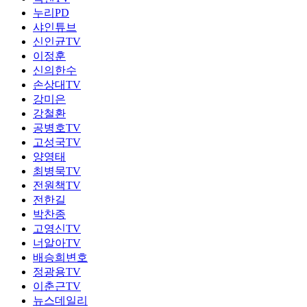
누리PD
샤인튜브
신인균TV
이정훈
신의한수
손상대TV
강미은
강철환
공병호TV
고성국TV
양영태
최병묵TV
전원책TV
전한길
박찬종
고영신TV
너알아TV
배승희변호
정광용TV
이춘근TV
뉴스데일리