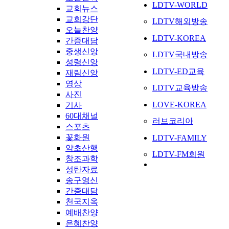
LDTV-WORLD
교회뉴스
교회강단
LDTV해외방송
오늘찬양
LDTV-KOREA
간증대담
중생신앙
LDTV국내방송
성령신앙
LDTV-ED교육
재림신앙
영상
LDTV교육방송
사진
LOVE-KOREA
기사
60대채널
러브코리아
스포츠
꽃화원
LDTV-FAMILY
약초산행
LDTV-FM회원
창조과학
성탄자료
송구영신
간증대담
천국지옥
예배찬양
은혜찬양