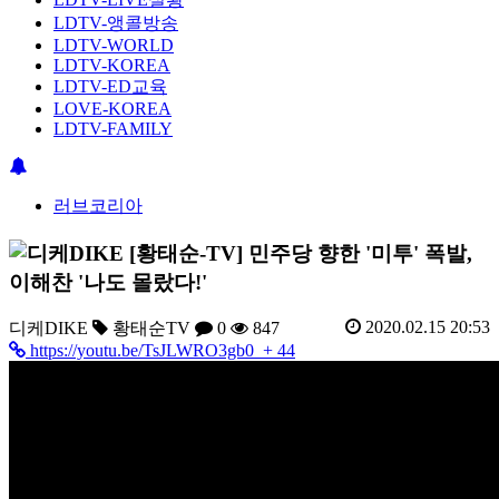
LDTV-앵콜방송
LDTV-WORLD
LDTV-KOREA
LDTV-ED교육
LOVE-KOREA
LDTV-FAMILY
러브코리아
[황태순-TV] 민주당 향한 '미투' 폭발,
이해찬 '나도 몰랐다!'
2020.02.15 20:53
디케DIKE
황태순TV
0
847
https://youtu.be/TsJLWRO3gb0
+ 44