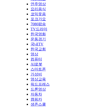
연주영상
요리음식
코믹웃음
포크가요
7080팝송
TV드라마
한국영화
운동경기
국내TV
한국교회
영상
컴퓨터
AI로봇
스마트폰
가성비
영상교육
워드프레스
드론영상
자동차
캠핑카
생존스쿨