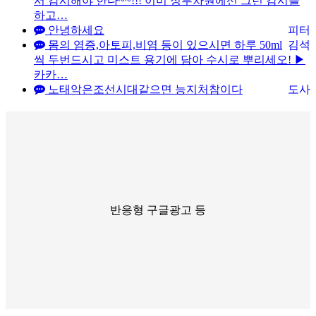
서 감시해야 한다~~!!! 이미 정부차원에선 그런 감시를
하고…
안녕하세요
피터
몸의 염증,아토피,비염 등이 있으시면 하루 50ml
김석
씩 두번드시고 미스트 용기에 담아 수시로 뿌리세오! ▶
카카…
노태악은조선시대같으면 능지처참이다
도사
반응형 구글광고 등