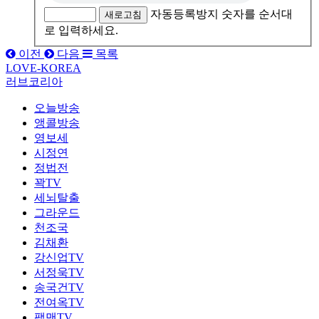
자동등록방지 숫자를 순서대
새로고침
로 입력하세요.
이전
다음
목록
LOVE-KOREA
러브코리아
오늘방송
앵콜방송
영보세
시정연
정법전
꽉TV
세뇌탈출
그라운드
천조국
김채환
강신업TV
서정욱TV
송국건TV
전여옥TV
팩맨TV