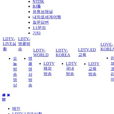
NTDK
BJ톨
유튜브채널
내차로세계여행
질문답변
1:1문의
기타
LDTV-
LDTV-
LIVE실
앵콜방
LOVE-
황
송
KORE
LDTV-ED
LDTV-
LDTV-
교육
WORLD
KOREA
오
앵
LDTV
LDTV
늘
콜
LDTV
해외
국내
교육
방
영
방송
방송
방송
송
상
영
방
상
송
메인
LDTV-LIVE실황