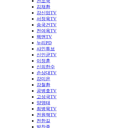
천조국
김채환
강신업TV
서정욱TV
송국건TV
전여옥TV
팩맨TV
누리PD
샤인튜브
신인균TV
이정훈
신의한수
손상대TV
강미은
강철환
공병호TV
고성국TV
양영태
최병묵TV
전원책TV
전한길
박찬종