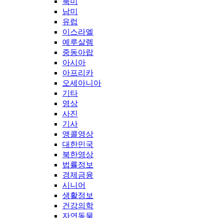
북미
남미
유럽
이스라엘
예루살렘
중동아랍
아시아
아프리카
오세아니아
기타
영상
사진
기사
앵콜영상
대한민국
북한영상
법률정보
경제금융
시니어
생활정보
건강의학
자연동물