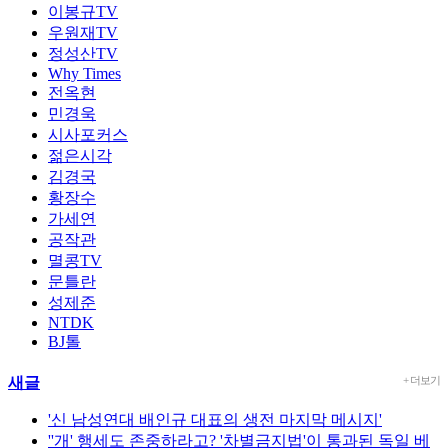
이봉규TV
우원재TV
정성산TV
Why Times
전옥현
민경욱
시사포커스
젊은시각
김경국
황장수
가세연
공작관
멸콩TV
문틀란
성제준
NTDK
BJ톨
새글
+ 더보기
'신 남성연대 배인규 대표의 생전 마지막 메시지'
''개' 행세도 존중하라고? '차별금지법'이 통과된 독일 베