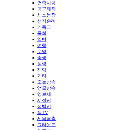
건축시공
공구제작
채소농장
성지순례
기독교
목회
일반
여행
운영
중생
성령
재림
기타
오늘방송
앵콜방송
영보세
시정연
정법전
꽉TV
세뇌탈출
그라운드