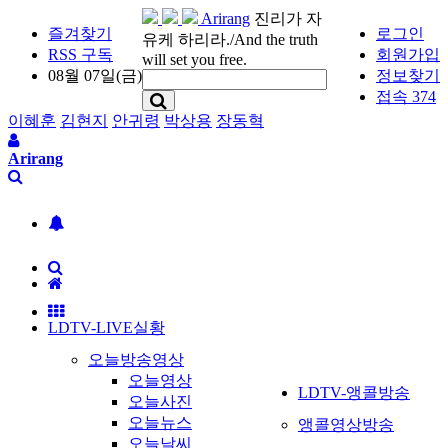
Arirang
진리가 자
즐겨찾기
로그인
유케 하리라./And the truth
RSS 구독
회원가입
will set you free.
08월 07일(금)
정보찾기
접속 374
이혜훈
김현지
안귀령
박상용
장동혁
Arirang
LDTV-LIVE실황
오늘방송영상
오늘영상
LDTV-앵콜방송
오늘사진
오늘뉴스
앵콜영상방송
오늘날씨