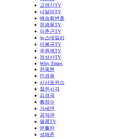
고영신TV
너알아TV
배승희변호
정광용TV
이춘근TV
뉴스데일리
이봉규TV
우원재TV
정성산TV
Why Times
전옥현
민경욱
시사포커스
젊은시각
김경국
황장수
가세연
공작관
멸콩TV
문틀란
성제준