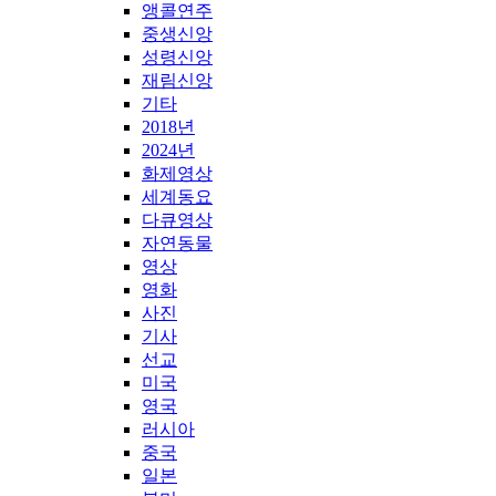
앵콜연주
중생신앙
성령신앙
재림신앙
기타
2018년
2024년
화제영상
세계동요
다큐영상
자연동물
영상
영화
사진
기사
선교
미국
영국
러시아
중국
일본