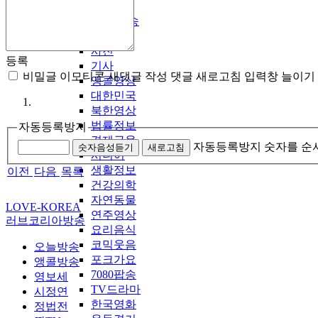
LDTV국내방송
영상
사진
등록
기사
비밀글
이모티콘
새댓글 작성
댓글 새로고침
입력창 늘이기
앵콜영상
대한민국
북한영상
법률정보
자동등록방지
경제금융
자동등록방지 숫자를 순
숫자음성듣기
새로고침
시니어
생활정보
이전
다음
목록
건강의학
자연동물
LOVE-KOREA
연주영상
러브코리아방송
요리음식
코믹웃음
오늘방송
포크가요
앵콜방송
7080팝송
영보세
TV드라마
시정연
한국영화
정법전