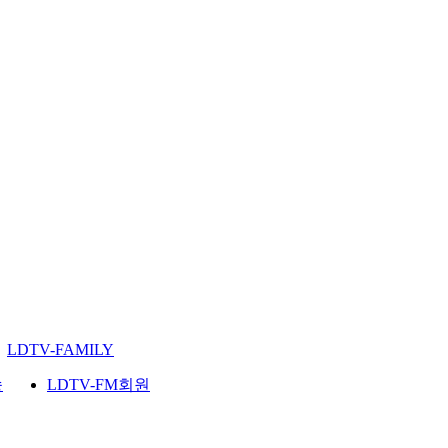
LDTV-FAMILY
송
LDTV-FM회원