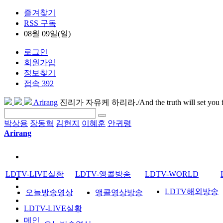
즐겨찾기
RSS 구독
08월 09일(일)
로그인
회원가입
정보찾기
접속 392
Arirang
진리가 자유케 하리라./And the truth will set you f
박상용
장동혁
김현지
이혜훈
안귀령
Arirang
LDTV-LIVE실황
LDTV-앵콜방송
LDTV-WORLD
LDTV해외방송
오늘방송영상
앵콜영상방송
LDTV-LIVE실황
메인