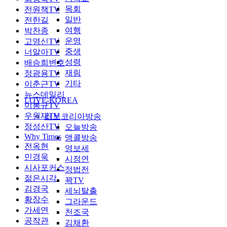
목회
전원책TV
일반
전한길
여행
박찬종
운영
고영신TV
중생
너알아TV
성령
배승희변호
재림
정광용TV
기타
이춘근TV
뉴스데일리
LOVE-KOREA
이봉규TV
우원재TV
러브코리아방송
정성산TV
오늘방송
Why Times
앵콜방송
전옥현
영보세
민경욱
시정연
시사포커스
정법전
젊은시각
꽉TV
김경국
세뇌탈출
황장수
그라운드
가세연
천조국
공작관
김채환