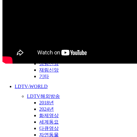
창조과학
성탄자료
송구영신
간증대담
천국지옥
예배찬양
은혜찬양
앵콜연주
중생신앙
성령신앙
재림신앙
기타
LDTV-WORLD
LDTV해외방송
2018년
2024년
화제영상
세계동요
다큐영상
자연동물