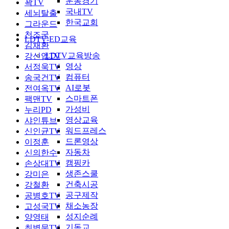
운동경기
꽉TV
국내TV
세뇌탈출
한국교회
그라운드
천조국
LDTV-ED교육
김채환
LDTV교육방송
강신업TV
영상
서정욱TV
컴퓨터
송국건TV
AI로봇
전여옥TV
스마트폰
팩맨TV
가성비
누리PD
영상교육
샤인튜브
워드프레스
신인균TV
드론영상
이정훈
자동차
신의한수
캠핑카
손상대TV
생존스쿨
강미은
건축시공
강철환
공구제작
공병호TV
채소농장
고성국TV
성지순례
양영태
기독교
최병묵TV