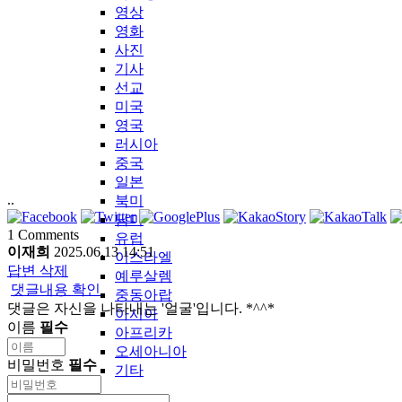
영상
영화
사진
기사
선교
미국
영국
러시아
중국
일본
..
북미
남미
1
Comments
유럽
이재희
2025.06.13 14:51
이스라엘
답변
삭제
예루살렘
댓글내용 확인
중동아랍
댓글은 자신을 나타내는 '얼굴'입니다. *^^*
아시아
이름
필수
아프리카
오세아니아
비밀번호
필수
기타
LDTV-KOREA