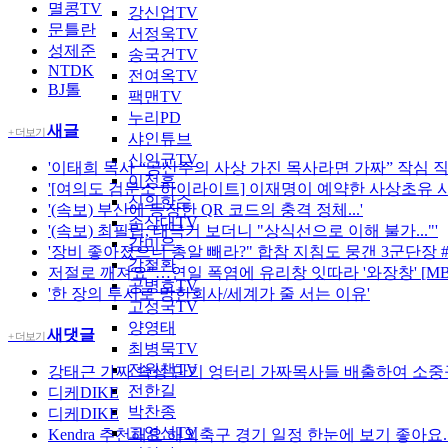
멸콩TV
강신업TV
문틀란
서정욱TV
성제준
송국건TV
NTDK
전여옥TV
BJ톨
팩맨TV
누리PD
새글
+ 더보기
샤인튜브
신인균TV
'이태희 목사 “공산주의 사상 가진 목사라면 가짜” 작심 
이정훈
'[여의도 검문소 하이라이트] 이재명이 예약한 사상초유 사
신의한수
'(속보) 부산에 등장한 QR 코드의 충격 정체...'
손상대TV
'(속보) 최필립, 태극기 보더니 "상식선으로 이해 불가..."'
강미은
'장비 좋아졌으니 총알 빼라?" 합참 지침도 뭉갠 3군단장
강철환
저절로 깨져요"…연일 폭염에 유리창 잇따라 '와장창' [MBN
공병호TV
'한 장의 투서로 망한회사/세계가 줄 서는 이유'
고성국TV
양영태
새댓글
+ 더보기
최병묵TV
전원책TV
강태근
가짜 속성 단기 엉터리 가짜목사들 배출하여 소중
전한길
디케DIKE
박찬종
디케DIKE
고영신TV
Kendra
추천해요 해외축구 경기 일정 한눈에 보기 좋아요