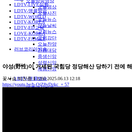
오늘방송영상
LDTV-LIVE실황
오늘영상
LDTV-앵콜방송
오늘사진
LDTV-WORLD
오늘뉴스
LDTV-KOREA
오늘날씨
LDTV-ED교육
교회뉴스
LOVE-KOREA
교회강단
LDTV-FAMILY
오늘찬양
러브코리아방송
간증대담
중생신앙
성령신앙
야성(野性)이 거세된 국힘당 정당해산 당하기 전에 해
재림신앙
LDTV-앵콜방송
꽃사슴
박찬종
1
1260
2025.06.13 12:18
https://youtu.be/b-OjZ8yDzkc
+ 57
앵콜영상방송
영상
사진
기사
60대채널
스포츠
꽃화원
약초산행