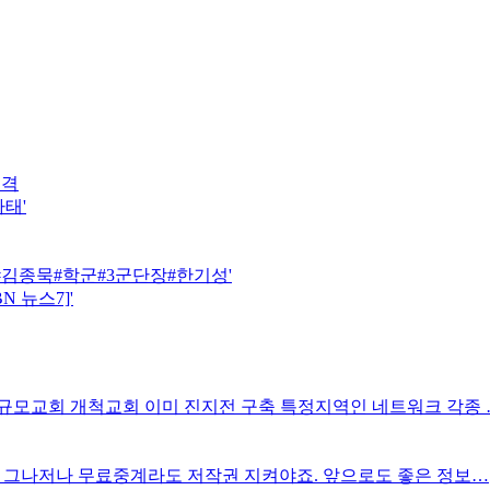
직격
태'
 #김종묵#학군#3군단장#한기성'
 뉴스7]'
규모교회 개척교회 이미 진지전 구축 특정지역인 네트워크 각종 
. 그나저나 무료중계라도 저작권 지켜야죠. 앞으로도 좋은 정보…