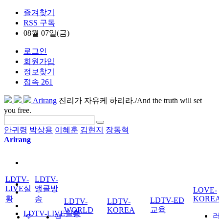
즐겨찾기
RSS 구독
08월 07일(금)
로그인
회원가입
정보찾기
접속 261
Arirang
진리가 자유케 하리라./And the truth will set
you free.
안귀령
박상용
이혜훈
김현지
장동혁
Arirang
LDTV-
LDTV-
LIVE실
앵콜방
LOVE-
황
송
KORE
LDTV-ED
LDTV-
LDTV-
교육
WORLD
KOREA
LDTV-LIVE실황
오
앵