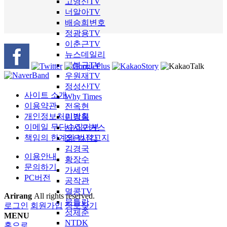
고영신TV
너알아TV
배승희변호
정광용TV
이춘근TV
뉴스데일리
이봉규TV
우원재TV
정성산TV
사이트 소개
Why Times
이용약관
전옥현
개인정보처리방침
민경욱
이메일 무단수집거부
시사포커스
책임의 한계와 법적고지
젊은시각
김경국
이용안내
황장수
문의하기
가세연
PC버전
공작관
멸콩TV
Arirang
All rights reserved.
문틀란
로그인
회원가입
정보찾기
성제준
MENU
NTDK
홈으로