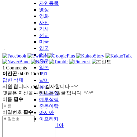
자연동물
영상
영화
사진
기사
선교
미국
영국
ㆍ
러시아
중국
일본
1
Comments
이진곤
04.05 13:51
북미
답변
삭제
남미
시원 합니다.고맙고 감사합니다 ~^^
유럽
댓글은 자신을 나타내는 '얼굴'입니다. *^^*
이스라엘
이름
필수
예루살렘
중동아랍
비밀번호
필수
아시아
아프리카
오세아니아
기타