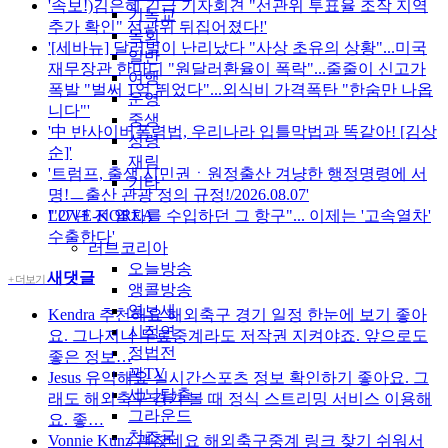
'속보!)김은혜 긴급 기자회견 "선관위 투표율 조작 지역
기독교
추가 확인" 선관위 뒤집어졌다!'
목회
'[세바뉴] 달러벌이 난리났다 "사상 초유의 상황"...미국
일반
재무장관 한마디 "원달러환율이 폭락"...줄줄이 신고가
여행
폭발 "벌써 1억 뛰었다"...외식비 가격폭탄 "한숨만 나옵
운영
니다"'
중생
'中 반사이버폭력법, 우리나라 입틀막법과 똑같아! [김상
성령
순]'
재림
'트럼프, 출생 시민권ㆍ원정출산 겨냥한 행정명령에 서
기타
명!ㅡ출산 관광 정의 규정!/2026.08.07'
LOVE-KOREA
'"27년 전 열차를 수입하던 그 항구"... 이제는 '고속열차'
수출한다'
러브코리아
오늘방송
새댓글
+ 더보기
앵콜방송
영보세
Kendra
추천해요 해외축구 경기 일정 한눈에 보기 좋아
시정연
요. 그나저나 무료중계라도 저작권 지켜야죠. 앞으로도
정법전
좋은 정보…
꽉TV
Jesus
유익해요 실시간스포츠 정보 확인하기 좋아요. 그
세뇌탈출
래도 해외축구 경기 볼 때 정식 스트리밍 서비스 이용해
그라운드
요. 좋…
천조국
Vonnie Kunz
괜찮네요 해외축구중계 링크 찾기 쉬워서