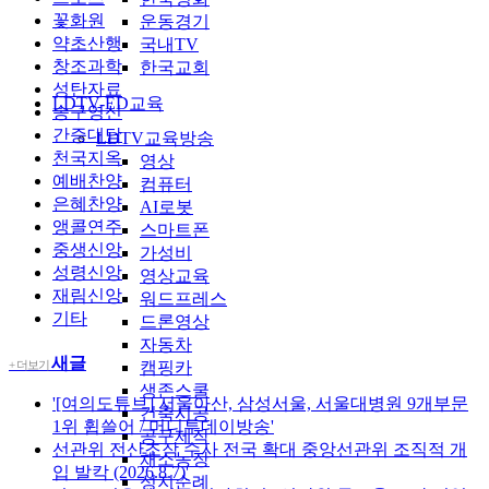
꽃화원
운동경기
약초산행
국내TV
창조과학
한국교회
성탄자료
LDTV-ED교육
송구영신
간증대담
LDTV교육방송
천국지옥
영상
예배찬양
컴퓨터
은혜찬양
AI로봇
앵콜연주
스마트폰
중생신앙
가성비
성령신앙
영상교육
재림신앙
워드프레스
기타
드론영상
자동차
새글
캠핑카
+ 더보기
생존스쿨
'[여의도튜브] 서울아산, 삼성서울, 서울대병원 9개부문
건축시공
1위 휩쓸어 / 머니투데이방송'
공구제작
선관위 전산조작 수사 전국 확대 중앙선관위 조직적 개
채소농장
입 발칵 (2026.8.7)'
성지순례