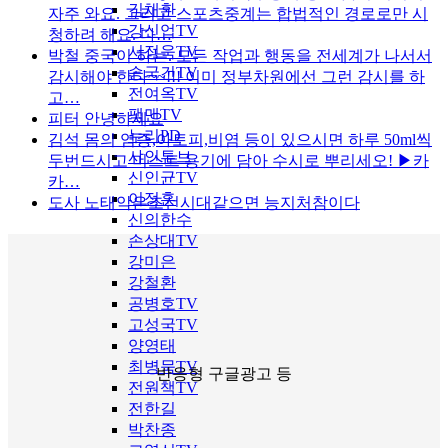
김채환
자주 와요. 그리고 스포츠중계는 합법적인 경로로만 시
강신업TV
청하려 해요. 다…
서정욱TV
박철
중국이 하는. 모든 작업과 행동을 전세계가 나서서
송국건TV
감시해야 한다~~!!! 이미 정부차원에선 그런 감시를 하
전여옥TV
고…
팩맨TV
피터
안녕하세요
누리PD
김석
몸의 염증,아토피,비염 등이 있으시면 하루 50ml씩
샤인튜브
두번드시고 미스트 용기에 담아 수시로 뿌리세오! ▶카
신인균TV
카…
이정훈
도사
노태악은조선시대같으면 능지처참이다
신의한수
손상대TV
강미은
강철환
공병호TV
고성국TV
양영태
최병묵TV
반응형 구글광고 등
전원책TV
전한길
박찬종