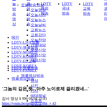
LDTV
LDTV
늘
콜
LDTV
오늘방송영상
해외
국내
교육
방
영
오늘영상
방송
방송
방송
송
상
오늘사진
영
방
오늘뉴스
상
송
오늘날씨
교회뉴스
교회강단
메인
오늘찬양
LDTV-LIVE실황
간증대담
LDTV-앵콜방송
중생신앙
LDTV-WORLD
성령신앙
LDTV-KOREA
재림신앙
LDTV-ED교육
LOVE-KOREA
LDTV-앵콜방송
LDTV-FAMILY
앵콜영상방송
앵콜영상방송
영상
사진
'그놈의 깊은 뜻...아주 노이로제 걸리겠네...'
기사
60대채널
감사
영상
1
996
04.04 21:43
스포츠
https://youtu.be/qgnbylOV8Ig
+ 43
꽃화원