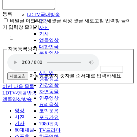
LDTV-KOREA
등록
LDTV국내방송
비밀글
이모티콘
새댓글 작성
댓글 새로고침
입력창 늘이
영상
기
입력창 줄이기
사진
기사
앵콜영상
대한민국
자동등록방지
북한영상
법률정보
경제금융
시니어
자동등록방지 숫자를 순서대로 입력하세요.
새로고침
생활정보
건강의학
이전
다음
목록
자연동물
LDTV-앵콜방송
연주영상
앵콜영상방송
요리음식
영상
코믹웃음
사진
포크가요
기사
7080팝송
60대채널
TV드라마
스포츠
한국영화