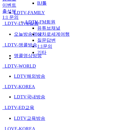
BJ톨
이벤트
출석부
LDTV-FAMILY
1:1 문의
LDTV-FM회원
LDTV-LIVE실황
유튜브채널
내차로세계여행
오늘방송영상
질문답변
LDTV-앵콜방송
1:1문의
기타
앵콜영상방송
LDTV-WORLD
LDTV해외방송
LDTV-KOREA
LDTV국내방송
LDTV-ED교육
LDTV교육방송
LOVE-KOREA