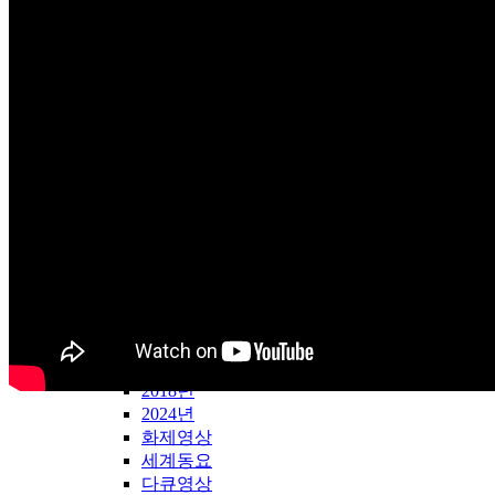
약초산행
창조과학
성탄자료
송구영신
간증대담
천국지옥
예배찬양
은혜찬양
앵콜연주
중생신앙
성령신앙
재림신앙
기타
LDTV-WORLD
LDTV해외방송
2018년
2024년
화제영상
세계동요
다큐영상