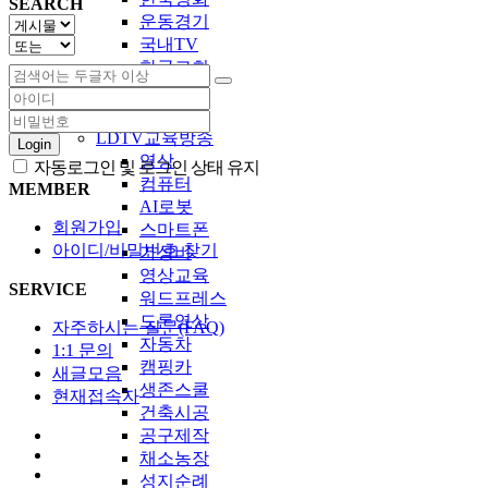
SEARCH
운동경기
국내TV
한국교회
LDTV-ED교육
LDTV교육방송
Login
영상
자동로그인 및 로그인 상태 유지
컴퓨터
MEMBER
AI로봇
회원가입
스마트폰
아이디/비밀번호 찾기
가성비
영상교육
SERVICE
워드프레스
드론영상
자주하시는 질문(FAQ)
자동차
1:1 문의
캠핑카
새글모음
생존스쿨
현재접속자
건축시공
공구제작
채소농장
성지순례