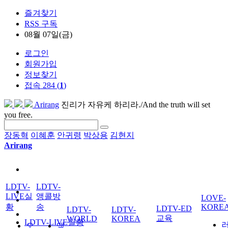
즐겨찾기
RSS 구독
08월 07일(금)
로그인
회원가입
정보찾기
접속 284 (
1
)
Arirang
진리가 자유케 하리라./And the truth will set
you free.
장동혁
이혜훈
안귀령
박상용
김현지
Arirang
LDTV-
LDTV-
LIVE실
앵콜방
LOVE-
황
송
KORE
LDTV-ED
LDTV-
LDTV-
교육
WORLD
KOREA
LDTV-LIVE실황
오
앵