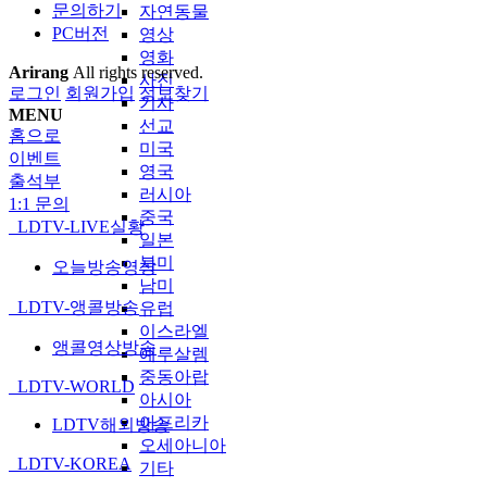
문의하기
자연동물
PC버전
영상
영화
Arirang
All rights reserved.
사진
로그인
회원가입
정보찾기
기사
MENU
선교
홈으로
미국
이벤트
영국
출석부
러시아
1:1 문의
중국
LDTV-LIVE실황
일본
북미
오늘방송영상
남미
LDTV-앵콜방송
유럽
이스라엘
앵콜영상방송
예루살렘
중동아랍
LDTV-WORLD
아시아
아프리카
LDTV해외방송
오세아니아
LDTV-KOREA
기타