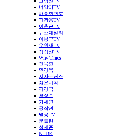
고영신TV
너알아TV
배승희변호
정광용TV
이춘근TV
뉴스데일리
이봉규TV
우원재TV
정성산TV
Why Times
전옥현
민경욱
시사포커스
젊은시각
김경국
황장수
가세연
공작관
멸콩TV
문틀란
성제준
NTDK