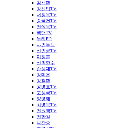
김채환
강신업TV
서정욱TV
송국건TV
전여옥TV
팩맨TV
누리PD
샤인튜브
신인균TV
이정훈
신의한수
손상대TV
강미은
강철환
공병호TV
고성국TV
양영태
최병묵TV
전원책TV
전한길
박찬종