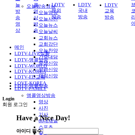
LDTV
LDTV
늘
콜
LDTV
오늘방송영상
해외
국내
교육
방
영
오늘영상
방송
방송
방송
송
상
오늘사진
영
방
오늘뉴스
상
송
오늘날씨
교회뉴스
교회강단
메인
오늘찬양
LDTV-LIVE실황
간증대담
LDTV-앵콜방송
중생신앙
LDTV-WORLD
성령신앙
LDTV-KOREA
재림신앙
LDTV-ED교육
LOVE-KOREA
LDTV-앵콜방송
LDTV-FAMILY
앵콜영상방송
Login
영상
회원 로그인
사진
기사
Have a Nice Day!
60대채널
스포츠
아이디
필수
꽃화원