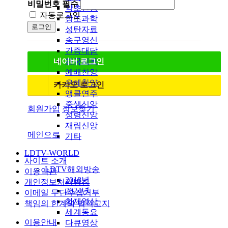
비밀번호
필수
약초산행
자동로그인
창조과학
로그인
성탄자료
송구영신
간증대담
네이버
로그인
천국지옥
예배찬양
은혜찬양
카카오
로그인
앵콜연주
중생신앙
회원가입
정보찾기
성령신앙
재림신앙
메인으로
기타
LDTV-WORLD
사이트 소개
LDTV해외방송
이용약관
2018년
개인정보처리방침
2024년
이메일 무단수집거부
화제영상
책임의 한계와 법적고지
세계동요
이용안내
다큐영상