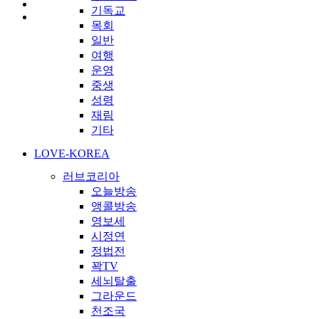
기독교
목회
일반
여행
운영
중생
성령
재림
기타
LOVE-KOREA
러브코리아
오늘방송
앵콜방송
영보세
시정연
정법전
꽉TV
세뇌탈출
그라운드
천조국