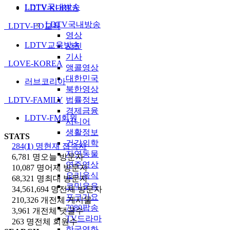
LDTV국내방송
LDTV-KOREA
LDTV국내방송
LDTV-ED교육
영상
LDTV교육방송
사진
기사
LOVE-KOREA
앵콜영상
대한민국
러브코리아
북한영상
LDTV-FAMILY
법률정보
경제금융
LDTV-FM회원
시니어
생활정보
STATS
건강의학
284(
1
) 명
현재 접속자
자연동물
6,781 명
오늘 방문자
연주영상
10,087 명
어제 방문자
요리음식
68,321 명
최대 방문자
코믹웃음
34,561,694 명
전체 방문자
포크가요
210,326 개
전체 게시물
7080팝송
3,961 개
전체 댓글수
TV드라마
263 명
전체 회원수
한국영화