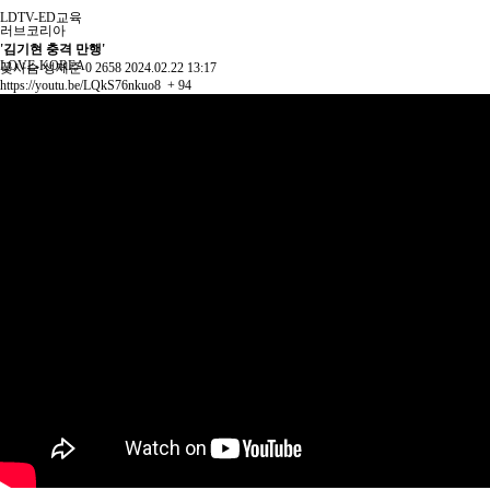
LDTV-ED교육
러브코리아
'김기현 충격 만행'
LOVE-KOREA
꽃사슴
성제준
0
2658
2024.02.22 13:17
https://youtu.be/LQkS76nkuo8
+ 94
LDTV-FAMILY