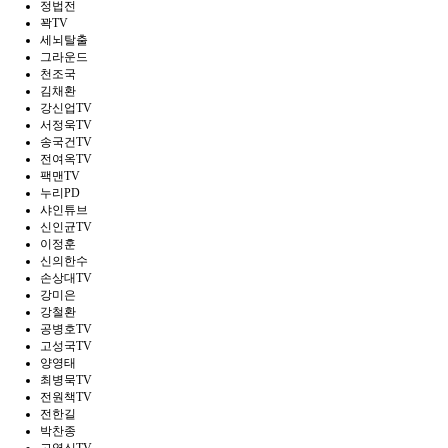
정법전
꽉TV
세뇌탈출
그라운드
천조국
김채환
강신업TV
서정욱TV
송국건TV
전여옥TV
팩맨TV
누리PD
샤인튜브
신인균TV
이정훈
신의한수
손상대TV
강미은
강철환
공병호TV
고성국TV
양영태
최병묵TV
전원책TV
전한길
박찬종
고영신TV