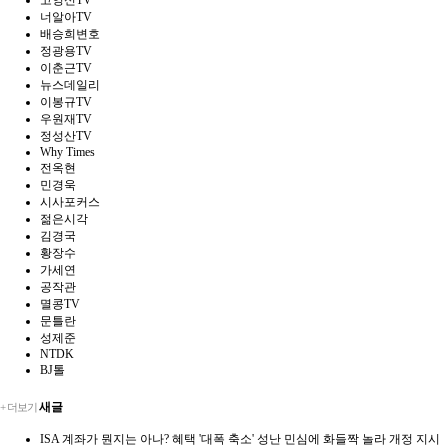
너알아TV
배승희변호
정광용TV
이춘근TV
뉴스데일리
이봉규TV
우원재TV
정성산TV
Why Times
전옥현
민경욱
시사포커스
젊은시각
김경국
황장수
가세연
공작관
멸콩TV
문틀란
성제준
NTDK
BJ톨
새글
+ 더보기
ISA 계좌가 뭔지는 아나? 혜택 '대폭 축소' 성난 민심에 화들짝 놀라 개정 지시