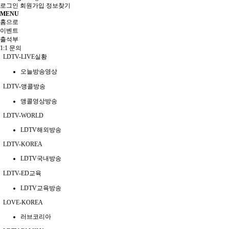
로그인
회원가입
정보찾기
MENU
홈으로
이벤트
출석부
1:1 문의
LDTV-LIVE실황
오늘방송영상
LDTV-앵콜방송
앵콜영상방송
LDTV-WORLD
LDTV해외방송
LDTV-KOREA
LDTV국내방송
LDTV-ED교육
LDTV교육방송
LOVE-KOREA
러브코리아