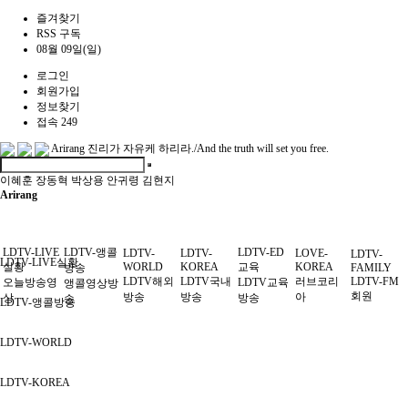
즐겨찾기
RSS 구독
08월 09일(일)
로그인
회원가입
정보찾기
접속 249
Arirang
진리가 자유케 하리라./And the truth will set you free.
이혜훈
장동혁
박상용
안귀령
김현지
Arirang
LDTV-LIVE
LDTV-앵콜
LDTV-ED
LDTV-
LDTV-
LOVE-
LDTV-
LDTV-LIVE실황
실황
WORLD
KOREA
교육
KOREA
방송
FAMILY
LDTV해외
LDTV국내
러브코리
LDTV-FM
오늘방송영
LDTV교육
앵콜영상방
회원
방송
방송
아
상
방송
송
LDTV-앵콜방송
LDTV-WORLD
LDTV-KOREA