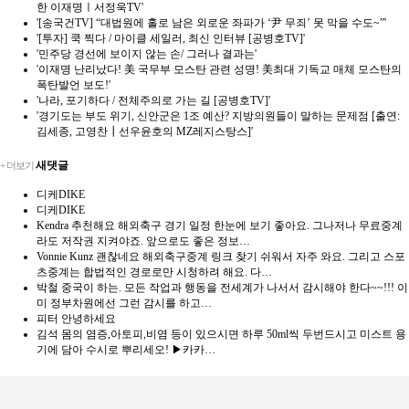
한 이재명ㅣ서정욱TV'
'[송국건TV] “대법원에 홀로 남은 외로운 좌파가 ‘尹 무죄’ 못 막을 수도~”'
'[투자] 쿡 찍다 / 마이클 세일러, 최신 인터뷰 [공병호TV]'
'민주당 경선에 보이지 않는 손/ 그러나 결과는'
'이재명 난리났다! 美 국무부 모스탄 관련 성명! 美최대 기독교 매체 모스탄의
폭탄발언 보도!'
'나라, 포기하다 / 전체주의로 가는 길 [공병호TV]'
'경기도는 부도 위기, 신안군은 1조 예산? 지방의원들이 말하는 문제점 [출연:
김세종, 고영찬┃선우윤호의 MZ레지스탕스]'
새댓글
+ 더보기
디케DIKE
디케DIKE
Kendra
추천해요 해외축구 경기 일정 한눈에 보기 좋아요. 그나저나 무료중계
라도 저작권 지켜야죠. 앞으로도 좋은 정보…
Vonnie Kunz
괜찮네요 해외축구중계 링크 찾기 쉬워서 자주 와요. 그리고 스포
츠중계는 합법적인 경로로만 시청하려 해요. 다…
박철
중국이 하는. 모든 작업과 행동을 전세계가 나서서 감시해야 한다~~!!! 이
미 정부차원에선 그런 감시를 하고…
피터
안녕하세요
김석
몸의 염증,아토피,비염 등이 있으시면 하루 50ml씩 두번드시고 미스트 용
기에 담아 수시로 뿌리세오! ▶카카…