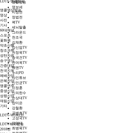
LDTV-앵콜방송
앵콜방송
영보세
앵콜영상방송
시정연
영상
정법전
사진
꽉TV
기사
세뇌탈출
60대채널
그라운드
스포츠
천조국
꽃화원
김채환
약초산행
강신업TV
창조과학
서정욱TV
성탄자료
송국건TV
송구영신
전여옥TV
간증대담
팩맨TV
천국지옥
누리PD
예배찬양
샤인튜브
은혜찬양
신인균TV
앵콜연주
이정훈
중생신앙
신의한수
성령신앙
손상대TV
재림신앙
강미은
기타
강철환
공병호TV
LDTV-WORLD
고성국TV
양영태
LDTV해외방송
최병묵TV
2018년