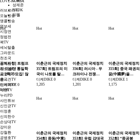
LOVE-KOREA
성제준
NTDK
러브코리아
BJ톨
오늘방송
앵콜방송
영보세
Hot
Hot
Hot
Hot
시정연
정법전
꽉TV
세뇌탈출
그라운드
천조국
공지사항] 트럼프
이춘근의 국제정치
이춘근의 국제정치
이춘근의 국제정치
김채환
의 이승만 통일학
357회] 트럼프의 미
356회] 러시아 - 우
355회] 중국 패권의
강신업TV
교 2학기 모집! 많
국이 나토를 탈…
크라이나 전쟁…
꿈(中國夢)을…
서정욱TV
은…
디케DIKE
0
디케DIKE
0
디케DIKE
1
송국건TV
1,205
1,201
1,175
디케DIKE
0
전여옥TV
1,108
팩맨TV
누리PD
Hot
Hot
Hot
샤인튜브
신인균TV
이정훈
신의한수
손상대TV
강미은
강철환
이춘근의 국제정치
이춘근의 국제정치
이춘근의 국제정치
공병호TV
354회] 중동(中東)
353회] 유럽 강대국
352회] “중공붕