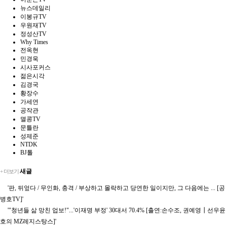
뉴스데일리
이봉규TV
우원재TV
정성산TV
Why Times
전옥현
민경욱
시사포커스
젊은시각
김경국
황장수
가세연
공작관
멸콩TV
문틀란
성제준
NTDK
BJ톨
새글
+ 더보기
'판, 뒤엎다 / 무인화, 충격 / 부상하고 몰락하고 당연한 일이지만, 그 다음에는 ... [공
병호TV]'
'"청년들 삶 망친 업보!"...'이재명 부정' 30대서 70.4% [출연:손수조, 권예영┃선우윤
호의 MZ레지스탕스]'