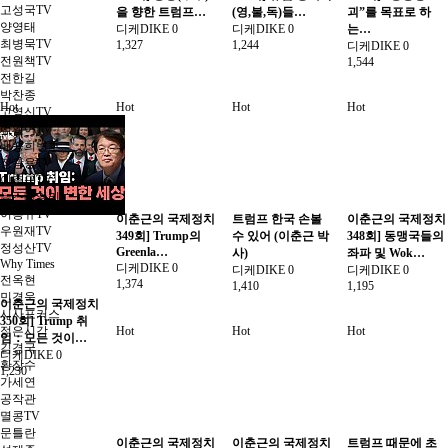
고성국TV
을 향한 트럼프…
(영,불,독)들…
괴”를 목표로 하
양영태
디케DIKE
0
디케DIKE
0
는…
최병묵TV
1,327
1,244
디케DIKE
0
전원책TV
1,544
전한길
박찬종
Hot
Hot
Hot
Hot
고영신TV
너알아TV
배승희변호
정광용TV
이춘근TV
뉴스데일리
이봉규TV
이춘근의 국제정치
트럼프 한국 손볼
이춘근의 국제정치
우원재TV
349회] Trump의
수 있어 (이춘근 박
348회] 동맹국들의
정성산TV
Greenla…
사)
좌파 및 Wok…
Why Times
디케DIKE
0
디케DIKE
0
디케DIKE
0
전옥현
1,374
1,410
1,195
민경욱
이춘근의 국제정치
시사포커스
350회] Trump 취
Hot
Hot
Hot
젊은시각
임：모든 것이…
김경국
디케DIKE
0
황장수
1,230
가세연
공작관
멸콩TV
문틀란
이춘근의 국제정치
이춘근의 국제정치
트럼프 때문에 초