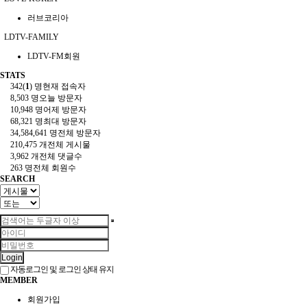
러브코리아
LDTV-FAMILY
LDTV-FM회원
STATS
342(
1
) 명
현재 접속자
8,503 명
오늘 방문자
10,948 명
어제 방문자
68,321 명
최대 방문자
34,584,641 명
전체 방문자
210,475 개
전체 게시물
3,962 개
전체 댓글수
263 명
전체 회원수
SEARCH
Login
자동로그인 및 로그인 상태 유지
MEMBER
회원가입