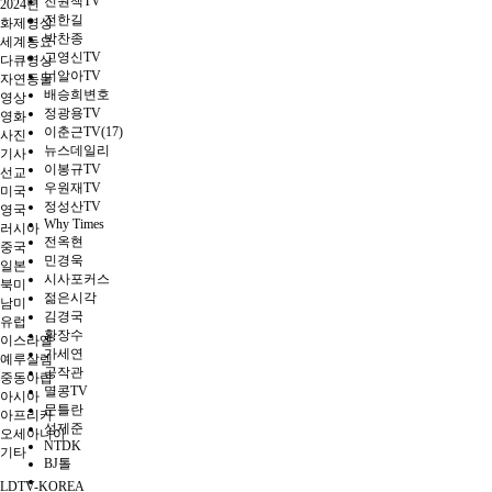
전원책TV
2024년
전한길
화제영상
박찬종
세계동요
고영신TV
다큐영상
너알아TV
자연동물
배승희변호
영상
정광용TV
영화
이춘근TV(17)
사진
뉴스데일리
기사
이봉규TV
선교
우원재TV
미국
정성산TV
영국
Why Times
러시아
전옥현
중국
민경욱
일본
시사포커스
북미
젊은시각
남미
김경국
유럽
황장수
이스라엘
가세연
예루살렘
공작관
중동아랍
멸콩TV
아시아
문틀란
아프리카
성제준
오세아니아
NTDK
기타
BJ톨
LDTV-KOREA