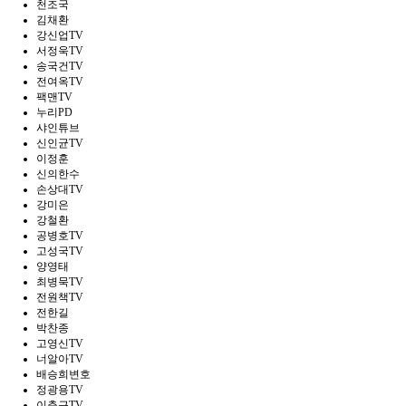
천조국
김채환
강신업TV
서정욱TV
송국건TV
전여옥TV
팩맨TV
누리PD
샤인튜브
신인균TV
이정훈
신의한수
손상대TV
강미은
강철환
공병호TV
고성국TV
양영태
최병묵TV
전원책TV
전한길
박찬종
고영신TV
너알아TV
배승희변호
정광용TV
이춘근TV