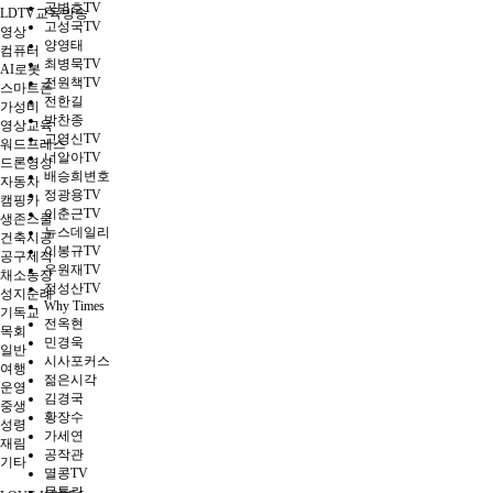
공병호TV
LDTV교육방송
고성국TV
영상
양영태
컴퓨터
최병묵TV
AI로봇
전원책TV
스마트폰
전한길
가성비
박찬종
영상교육
고영신TV
워드프레스
너알아TV
드론영상
배승희변호
자동차
정광용TV
캠핑카
이춘근TV
생존스쿨
뉴스데일리
건축시공
이봉규TV
공구제작
우원재TV
채소농장
정성산TV
성지순례
Why Times
기독교
전옥현
목회
민경욱
일반
시사포커스
여행
젊은시각
운영
김경국
중생
황장수
성령
가세연
재림
공작관
기타
멸콩TV
문틀란