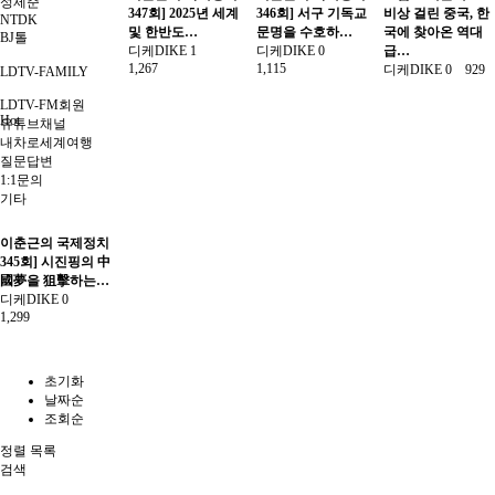
성제준
347회] 2025년 세계
346회] 서구 기독교
비상 걸린 중국, 한
NTDK
및 한반도…
문명을 수호하…
국에 찾아온 역대
BJ톨
디케DIKE
1
디케DIKE
0
급…
1,267
1,115
디케DIKE
0
929
LDTV-FAMILY
LDTV-FM회원
Hot
유튜브채널
내차로세계여행
질문답변
1:1문의
기타
이춘근의 국제정치
345회] 시진핑의 中
國夢을 狙擊하는…
디케DIKE
0
1,299
초기화
날짜순
조회순
정렬
목록
검색