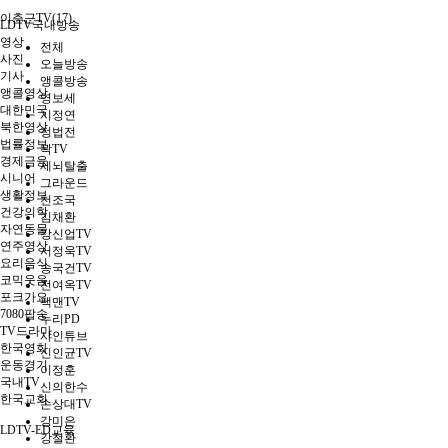
이춘근TV(17)
LDTV국내방송
영상
전체
사진
오늘방송
기사
앵콜방송
앵콜영상
영보세
대한민국
시정연
북한영상
정법전
법률정보
꽉TV
경제금융
세뇌탈출
시니어
그라운드
생활정보
천조국
건강의학
김채환
자연동물
강신업TV
연주영상
서정욱TV
요리음식
송국건TV
코믹웃음
전여옥TV
포크가요
팩맨TV
7080팝송
누리PD
TV드라마
샤인튜브
한국영화
신인균TV
운동경기
이정훈
국내TV
신의한수
한국교회
손상대TV
강미은
LDTV-ED교육
강철환