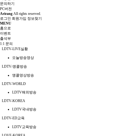
문의하기
PC버전
Arirang
All rights reserved.
로그인
회원가입
정보찾기
MENU
홈으로
이벤트
출석부
1:1 문의
LDTV-LIVE실황
오늘방송영상
LDTV-앵콜방송
앵콜영상방송
LDTV-WORLD
LDTV해외방송
LDTV-KOREA
LDTV국내방송
LDTV-ED교육
LDTV교육방송
LOVE-KOREA