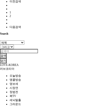
이전검색
1
2
다음검색
Search
검색
닫기
LOVE-KOREA
러브코리아
오늘방송
앵콜방송
영보세
시정연
정법전
꽉TV
세뇌탈출
그라운드