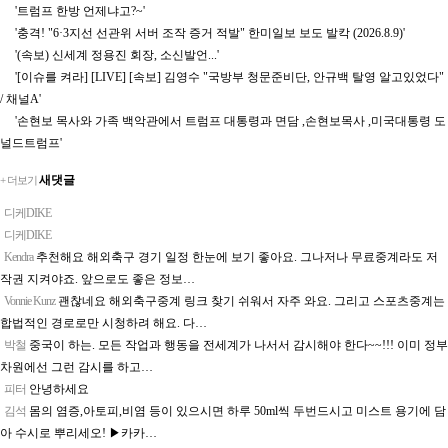
'트럼프 한방 언제냐고?~'
'충격! "6·3지선 선관위 서버 조작 증거 적발" 한미일보 보도 발칵 (2026.8.9)'
'(속보) 신세계 정용진 회장, 소신발언...'
'[이슈를 켜라] [LIVE] [속보] 김영수 "국방부 청문준비단, 안규백 탈영 알고있었다"
/ 채널A'
'손현보 목사와 가족 백악관에서 트럼프 대통령과 면담 ,손현보목사 ,미국대통령 도
널드트럼프'
새댓글
+ 더보기
디케DIKE
디케DIKE
Kendra
추천해요 해외축구 경기 일정 한눈에 보기 좋아요. 그나저나 무료중계라도 저
작권 지켜야죠. 앞으로도 좋은 정보…
Vonnie Kunz
괜찮네요 해외축구중계 링크 찾기 쉬워서 자주 와요. 그리고 스포츠중계는
합법적인 경로로만 시청하려 해요. 다…
박철
중국이 하는. 모든 작업과 행동을 전세계가 나서서 감시해야 한다~~!!! 이미 정부
차원에선 그런 감시를 하고…
피터
안녕하세요
김석
몸의 염증,아토피,비염 등이 있으시면 하루 50ml씩 두번드시고 미스트 용기에 담
아 수시로 뿌리세오! ▶카카…